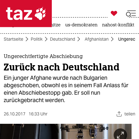

taz zahl ich
krieg in der ukraine
hitze
us-demokraten
nahost-konflikt

taz zahl ich
Startseite
Politik
Deutschland
Afghanistan
Ungerecht
taz zahl ich
themen
Ungerechtfertigte Abschiebung
Zurück nach Deutschland
politik
Ein junger Afghane wurde nach Bulgarien
öko
abgeschoben, obwohl es in seinem Fall Anlass für
einen Abschiebestopp gab. Er soll nun
gesellschaft
zurückgebracht werden.
kultur
26.10.2017
16:33 Uhr
teilen
sport