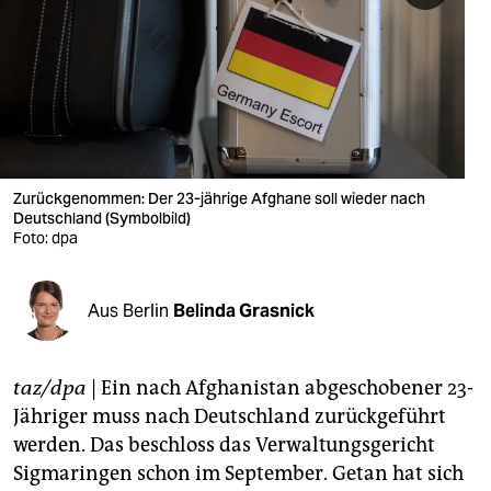
berlin
nord
wahrheit
verlag
verlag
Zurückgenommen: Der 23-jährige Afghane soll wieder nach
Deutschland (Symbolbild)
veranstaltungen
Foto: dpa
shop
Aus Berlin
Belinda Grasnick
fragen & hilfe
unterstützen
taz/dpa
| Ein nach Afghanistan abgeschobener 23-
abo
Jähriger muss nach Deutschland zurückgeführt
werden. Das beschloss das Verwaltungsgericht
genossenschaft
Sigmaringen schon im September. Getan hat sich