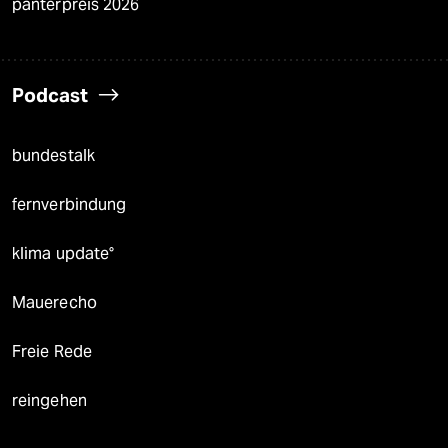
panterpreis 2026
Podcast
bundestalk
fernverbindung
klima update°
Mauerecho
Freie Rede
reingehen