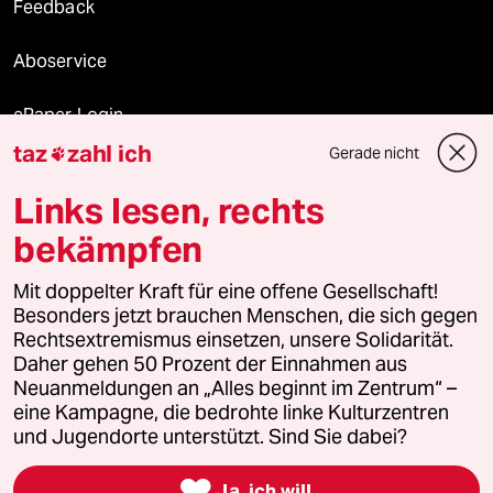
Feedback
Aboservice
ePaper Login
taz
zahl ich
Gerade nicht

Downloads für Abonnierende
Links lesen, rechts
bekämpfen
© 2026 taz Verlags und Vertriebs GmbH
Mit doppelter Kraft für eine offene Gesellschaft!
Alle Rechte vorbehalten. Bei rechtlichen Fragen oder für Genehmigungen
wenden Sie sich bitte an
lizenzen@taz.de
Besonders jetzt brauchen Menschen, die sich gegen
Rechtsextremismus einsetzen, unsere Solidarität.
Daher gehen 50 Prozent der Einnahmen aus
Feedback
Redaktionsstatut
Kommune-Richtlinien
KI-
Neuanmeldungen an „Alles beginnt im Zentrum“ –
eine Kampagne, die bedrohte linke Kulturzentren
Leitlinie
Informant
Datenschutz
Impressum
AGB
und Jugendorte unterstützt. Sind Sie dabei?
Seitenwende
Einwilligungen widerrufen (Ads)

Ja, ich will