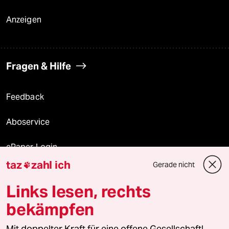
Anzeigen
Fragen & Hilfe
Feedback
Aboservice
ePaper Login
taz
zahl ich
Gerade nicht

Downloads für Abonnierende
Links lesen, rechts
bekämpfen
© 2026 taz Verlags und Vertriebs GmbH
Alle Rechte vorbehalten. Bei rechtlichen Fragen oder für Genehmigungen