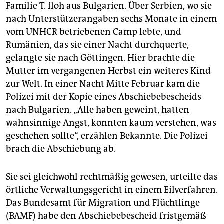
Familie T. floh aus Bulgarien. Über Serbien, wo sie
Asylantrag, weil die Behandlung der Asylsuchenden in
nach Unterstützerangaben sechs Monate in einem
Bulgarien menschenrechtswidrig sei. Das Bundesamt
vom UNHCR betriebenen Camp lebte, und
für Migration und Flüchtlinge lehnte den Antrag als
unzulässig ab und drohte die Abschiebung nach
Rumänien, das sie einer Nacht durchquerte,
Bulgarien an.
gelangte sie nach Göttingen. Hier brachte die
Mutter im vergangenen Herbst ein weiteres Kind
zur Welt. In einer Nacht Mitte Februar kam die
Polizei mit der Kopie eines Abschiebebescheids
nach Bulgarien. „Alle haben geweint, hatten
wahnsinnige Angst, konnten kaum verstehen, was
geschehen sollte“, erzählen Bekannte. Die Polizei
brach die Abschiebung ab.
Sie sei gleichwohl rechtmäßig gewesen, urteilte das
örtliche Verwaltungsgericht in einem Eilverfahren.
Das Bundesamt für Migration und Flüchtlinge
(BAMF) habe den Abschiebebescheid fristgemäß