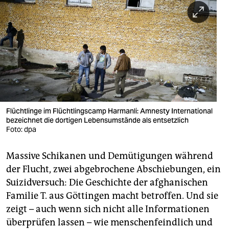
berlin
nord
wahrheit
verlag
verlag
veranstaltungen
Flüchtlinge im Flüchtlingscamp Harmanli: Amnesty International
bezeichnet die dortigen Lebensumstände als entsetzlich
shop
Foto: dpa
fragen & hilfe
Massive Schikanen und Demütigungen während
der Flucht, zwei abgebrochene Abschiebungen, ein
unterstützen
Suizidversuch: Die Geschichte der afghanischen
abo
Familie T. aus Göttingen macht betroffen. Und sie
zeigt – auch wenn sich nicht alle Informationen
genossenschaft
überprüfen lassen – wie menschenfeindlich und