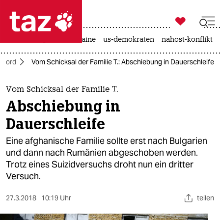

taz zahl ich
hitze
krieg in der ukraine
us-demokraten
nahost-konflikt

taz zahl ich
Nord
Vom Schicksal der Familie T.: Abschiebung in Dauerschleife
taz zahl ich
themen
Vom Schicksal der Familie T.
Abschiebung in
politik
Dauerschleife
öko
Eine afghanische Familie sollte erst nach Bulgarien
und dann nach Rumänien abgeschoben werden.
gesellschaft
Trotz eines Suizidversuchs droht nun ein dritter
Versuch.
kultur
sport
27.3.2018
10:19 Uhr
teilen