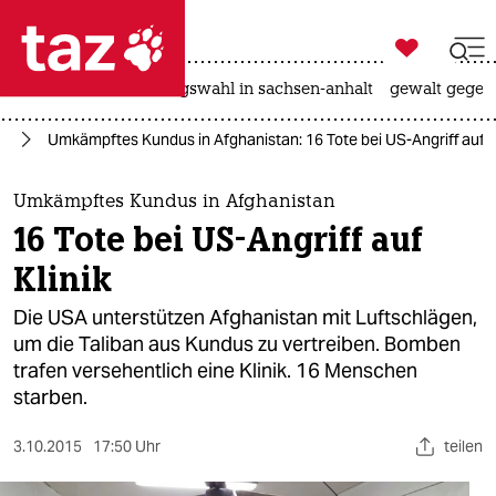

taz zahl ich
hitze
surfen
landtagswahl in sachsen-anhalt
gewalt gegen

taz zahl ich
an
Umkämpftes Kundus in Afghanistan: 16 Tote bei US-Angriff auf K
taz zahl ich
themen
Umkämpftes Kundus in Afghanistan
16 Tote bei US-Angriff auf
politik
Klinik
öko
Die USA unterstützen Afghanistan mit Luftschlägen,
um die Taliban aus Kundus zu vertreiben. Bomben
gesellschaft
trafen versehentlich eine Klinik. 16 Menschen
starben.
kultur
sport
3.10.2015
17:50 Uhr
teilen