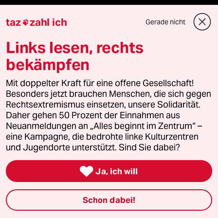
taz lab 2027
taz
zahl ich
Gerade nicht

Links lesen, rechts
Mehr taz Lesestoff
bekämpfen
Mit doppelter Kraft für eine offene Gesellschaft!
taz Blogs
Besonders jetzt brauchen Menschen, die sich gegen
Rechtsextremismus einsetzen, unsere Solidarität.
taz FUTURZWEI
Daher gehen 50 Prozent der Einnahmen aus
Neuanmeldungen an „Alles beginnt im Zentrum“ –
Le Monde diplomatique
eine Kampagne, die bedrohte linke Kulturzentren
und Jugendorte unterstützt. Sind Sie dabei?
taz Archiv

Ja, ich will
Mehr taz Angebote
Schon dabei!