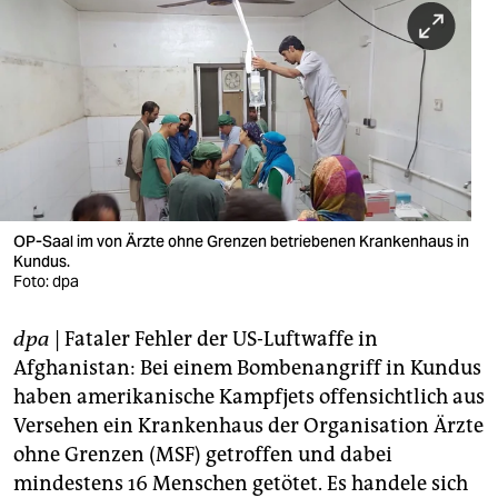
berlin
nord
wahrheit
verlag
verlag
veranstaltungen
OP-Saal im von Ärzte ohne Grenzen betriebenen Krankenhaus in
Kundus.
shop
Foto: dpa
fragen & hilfe
dpa
| Fataler Fehler der US-Luftwaffe in
Afghanistan: Bei einem Bombenangriff in Kundus
unterstützen
haben amerikanische Kampfjets offensichtlich aus
abo
Versehen ein Krankenhaus der Organisation Ärzte
ohne Grenzen (MSF) getroffen und dabei
genossenschaft
mindestens 16 Menschen getötet. Es handele sich