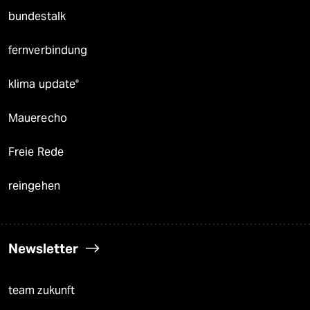
bundestalk
fernverbindung
klima update°
Mauerecho
Freie Rede
reingehen
Newsletter
team zukunft