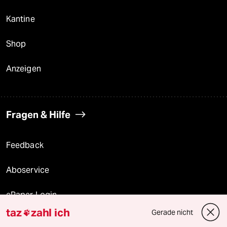
Kantine
Shop
Anzeigen
Fragen & Hilfe
Feedback
Aboservice
ePaper Login
taz
zahl ich
Gerade nicht

Downloads für Abonnierende