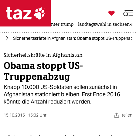

taz zahl ich
nahost-konflikt
usa unter trump
landtagswahl in sachsen-an

taz zahl ich
an
Sicherheitskräfte in Afghanistan: Obama stoppt US-Truppenabz
taz zahl ich
themen
Sicherheitskräfte in Afghanistan
Obama stoppt US-
politik
Truppenabzug
öko
Knapp 10.000 US-Soldaten sollen zunächst in
Afghanistan stationiert bleiben. Erst Ende 2016
gesellschaft
könnte die Anzahl reduziert werden.
kultur
15.10.2015
15:02 Uhr
teilen
sport