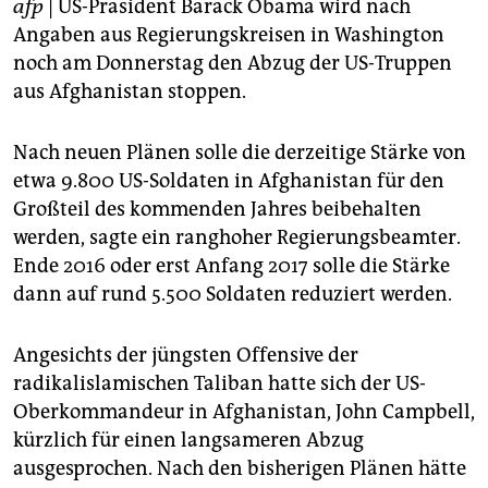
berlin
afp
| US-Präsident Barack Obama wird nach
Angaben aus Regierungskreisen in Washington
nord
noch am Donnerstag den Abzug der US-Truppen
aus Afghanistan stoppen.
wahrheit
verlag
Nach neuen Plänen solle die derzeitige Stärke von
etwa 9.800 US-Soldaten in Afghanistan für den
verlag
Großteil des kommenden Jahres beibehalten
veranstaltungen
werden, sagte ein ranghoher Regierungsbeamter.
Ende 2016 oder erst Anfang 2017 solle die Stärke
shop
dann auf rund 5.500 Soldaten reduziert werden.
fragen & hilfe
Angesichts der jüngsten Offensive der
unterstützen
radikalislamischen Taliban hatte sich der US-
abo
Oberkommandeur in Afghanistan, John Campbell,
kürzlich für einen langsameren Abzug
genossenschaft
ausgesprochen. Nach den bisherigen Plänen hätte