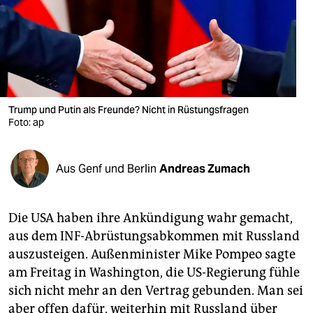
berlin
nord
wahrheit
verlag
Trump und Putin als Freunde? Nicht in Rüstungsfragen
verlag
Foto: ap
veranstaltungen
Aus Genf und Berlin
Andreas Zumach
shop
fragen & hilfe
Die USA haben ihre Ankündigung wahr gemacht,
unterstützen
aus dem INF-Abrüstungsabkommen mit Russland
auszusteigen. Außenminister Mike Pompeo sagte
abo
am Freitag in Washington, die US-Regierung fühle
genossenschaft
sich nicht mehr an den Vertrag gebunden. Man sei
aber offen dafür, weiterhin mit Russland über