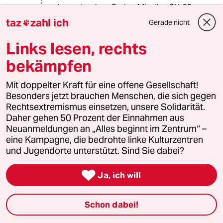
Langstrecken-Cruise-Missiles CH-55
und Ch-15. Die Kosten der
taz
zahl ich
Gerade nicht

verschiedenen Einheiten sind wie in
GB ebenfalls geheim.
Links lesen, rechts
Soviel zu, Atomwaffen spielen in
bekämpfen
Europa kaum noch eine Rolle...
Mit doppelter Kraft für eine offene Gesellschaft!
Besonders jetzt brauchen Menschen, die sich gegen
warum_denkt_keiner_nach?
W
Rechtsextremismus einsetzen, unsere Solidarität.
03.02.2019
,
09:36 Uhr
Daher gehen 50 Prozent der Einnahmen aus
@Sven Günther:
Neuanmeldungen an „Alles beginnt im Zentrum“ –
Im Vergleich zu der Zeit vor dem INF
eine Kampagne, die bedrohte linke Kulturzentren
Vertrag. Hätte ich dazu schreiben
und Jugendorte unterstützt. Sind Sie dabei?
sollen. Die aufgezählten russischen
Waffen sind vor allem auf die USA

Ja, ich will
gerichtet. Neue Mittelstreckenwaffen
würden auf Deutschland zielen.
Schon dabei!