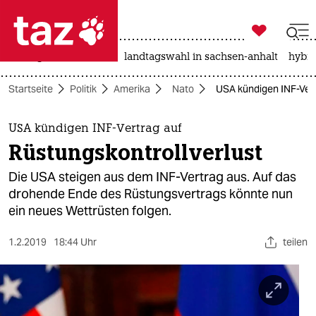

taz zahl ich
niedrigwasser
rente
landtagswahl in sachsen-anhalt
hybri

taz zahl ich
Startseite
Politik
Amerika
Nato
USA kündigen INF-Vert
taz zahl ich
themen
USA kündigen INF-Vertrag auf
Rüstungskontrollverlust
politik
Die USA steigen aus dem INF-Vertrag aus. Auf das
öko
drohende Ende des Rüstungsvertrags könnte nun
ein neues Wettrüsten folgen.
gesellschaft
1.2.2019
18:44 Uhr
teilen
kultur
sport