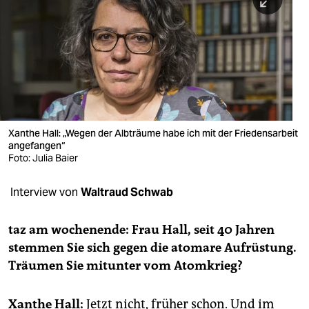
berlin
nord
wahrheit
verlag
verlag
Xanthe Hall: „Wegen der Albträume habe ich mit der Friedensarbeit
angefangen“
veranstaltungen
Foto: Julia Baier
shop
Interview von
Waltraud Schwab
fragen & hilfe
unterstützen
taz am wochenende: Frau Hall, seit 40 Jahren
stemmen Sie sich gegen die atomare Aufrüstung.
abo
Träumen Sie mitunter vom Atomkrieg?
genossenschaft
Xanthe Hall:
Jetzt nicht, früher schon. Und im