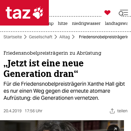

taz zahl ich
katzen
usa unter trump
hitze
niedrigwasser
landtagswahl

taz zahl ich
Startseite
Gesellschaft
Alltag
Friedensnobelpreisträgerin 
taz zahl ich
themen
Friedensnobelpreisträgerin zu Abrüstung
„Jetzt ist eine neue
politik
Generation dran“
öko
Für die Friedensnobelpreisträgerin Xanthe Hall gibt
es nur einen Weg gegen die erneute atomare
gesellschaft
Aufrüstung: die Generationen vernetzen.
kultur
20.4.2019
17:56 Uhr
teilen
sport