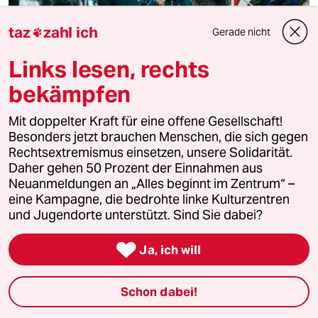
Streit um UN-Atomwaffenverbot
taz
zahl ich
Gerade nicht

SPD-Fraktionsvize kritisiert Groko
Links lesen, rechts
Der Unmut über die strikte Ablehnung des UN-
Atomwaffenverbots wächst. Die Linkspartei wirft der
bekämpfen
Bundesregierung Täuschung vor.
Mit doppelter Kraft für eine offene Gesellschaft!
Besonders jetzt brauchen Menschen, die sich gegen
Rechtsextremismus einsetzen, unsere Solidarität.
Daher gehen 50 Prozent der Einnahmen aus
Neuanmeldungen an „Alles beginnt im Zentrum“ –
eine Kampagne, die bedrohte linke Kulturzentren
und Jugendorte unterstützt. Sind Sie dabei?

Ja, ich will
Schon dabei!
Parlamentskreis für den Verbotsvertrag