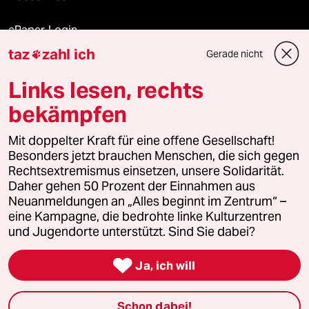
ePaper Login
taz
zahl ich
Gerade nicht

Downloads für Abonnierende
Links lesen, rechts
bekämpfen
© 2026 taz Verlags und Vertriebs GmbH
Mit doppelter Kraft für eine offene Gesellschaft!
Alle Rechte vorbehalten. Bei rechtlichen Fragen oder für Genehmigungen
wenden Sie sich bitte an
lizenzen@taz.de
Besonders jetzt brauchen Menschen, die sich gegen
Rechtsextremismus einsetzen, unsere Solidarität.
Daher gehen 50 Prozent der Einnahmen aus
Feedback
Redaktionsstatut
Kommune-Richtlinien
KI-
Neuanmeldungen an „Alles beginnt im Zentrum“ –
eine Kampagne, die bedrohte linke Kulturzentren
Leitlinie
Informant
Datenschutz
Impressum
AGB
und Jugendorte unterstützt. Sind Sie dabei?
Seitenwende
Einwilligungen widerrufen (Ads)

Ja, ich will
Schon dabei!