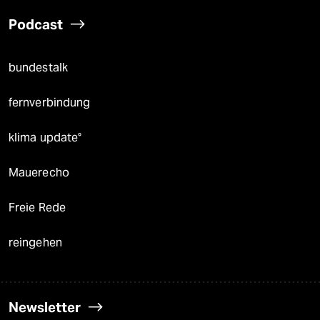
Podcast
bundestalk
fernverbindung
klima update°
Mauerecho
Freie Rede
reingehen
Newsletter