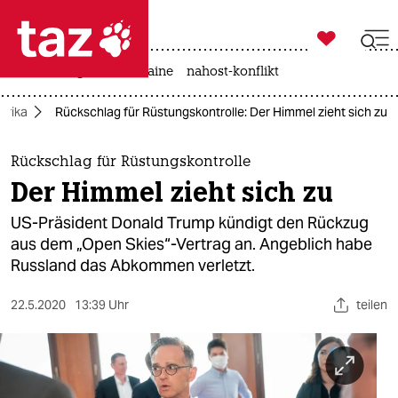

taz zahl ich
hitze
krieg in der ukraine
nahost-konflikt

taz zahl ich
erika
Rückschlag für Rüstungskontrolle: Der Himmel zieht sich zu
taz zahl ich
themen
Rückschlag für Rüstungskontrolle
Der Himmel zieht sich zu
politik
US-Präsident Donald Trump kündigt den Rückzug
öko
aus dem „Open Skies“-Vertrag an. Angeblich habe
Russland das Abkommen verletzt.
gesellschaft
22.5.2020
13:39 Uhr
teilen
kultur
sport