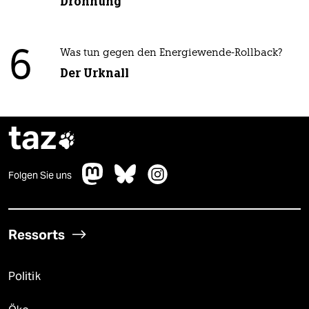
Dröhnung
6
Was tun gegen den Energiewende-Rollback?
Der Urknall
taz

Folgen Sie uns
Ressorts
Politik