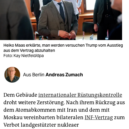
berlin
nord
wahrheit
verlag
Heiko Maas erklärte, man werden versuchen Trump vom Ausstieg
verlag
aus dem Vertrag abzuhalten
Foto: Kay Nietfeld/dpa
veranstaltungen
shop
Aus Berlin
Andreas Zumach
fragen & hilfe
Dem Gebäude
internationaler Rüstungskontrolle
unterstützen
droht weitere Zerstörung. Nach ihrem Rückzug aus
abo
dem Atomabkommen mit Iran und dem mit
Moskau vereinbarten bilateralen
INF-Vertrag
zum
genossenschaft
Verbot landgestützter nukleaer