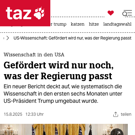

taz zahl ich
bergsteigen
usa unter trump
katzen
hitze
landtagswahl i

taz zahl ich
mp
US-Wissenschaft: Gefördert wird nur, was der Regierung passt
taz zahl ich
themen
Wissenschaft in den USA
Gefördert wird nur noch,
politik
was der Regierung passt
öko
Ein neuer Bericht deckt auf, wie systematisch die
Wissenschaft in den ersten sechs Monaten unter
gesellschaft
US-Präsident Trump umgebaut wurde.
kultur
15.8.2025
12:33 Uhr
teilen
sport