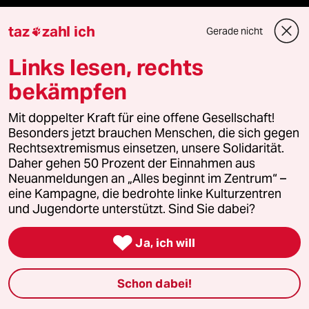
taz
zahl ich
Gerade nicht

Podcast
Links lesen, rechts
bekämpfen
bundestalk
Mit doppelter Kraft für eine offene Gesellschaft!
fernverbindung
Besonders jetzt brauchen Menschen, die sich gegen
Rechtsextremismus einsetzen, unsere Solidarität.
klima update°
Daher gehen 50 Prozent der Einnahmen aus
Neuanmeldungen an „Alles beginnt im Zentrum“ –
Mauerecho
eine Kampagne, die bedrohte linke Kulturzentren
und Jugendorte unterstützt. Sind Sie dabei?
Freie Rede

Ja, ich will
reingehen
Schon dabei!