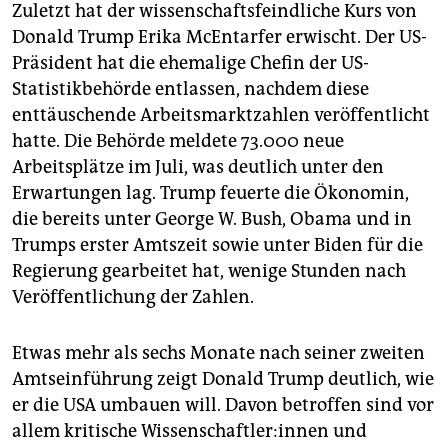
epaper login
Zuletzt hat der wissenschaftsfeindliche Kurs von
Donald Trump Erika McEntarfer erwischt. Der US-
Präsident hat die ehemalige Chefin der US-
Statistikbehörde entlassen, nachdem diese
enttäuschende Arbeitsmarktzahlen veröffentlicht
hatte. Die Behörde meldete 73.000 neue
Arbeitsplätze im Juli, was deutlich unter den
Erwartungen lag. Trump feuerte die Ökonomin,
die bereits unter George W. Bush, Obama und in
Trumps erster Amtszeit sowie unter Biden für die
Regierung gearbeitet hat, wenige Stunden nach
Veröffentlichung der Zahlen.
Etwas mehr als sechs Monate nach seiner zweiten
Amtseinführung zeigt Donald Trump deutlich, wie
er die USA umbauen will. Davon betroffen sind vor
allem kritische Wis­sen­schaft­le­r:in­nen und