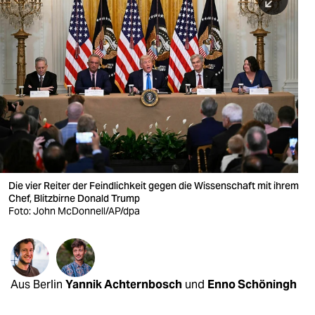
berlin
nord
wahrheit
verlag
verlag
veranstaltungen
shop
Die vier Reiter der Feindlichkeit gegen die Wissenschaft mit ihrem
Chef, Blitzbirne Donald Trump
fragen & hilfe
Foto: John McDonnell/AP/dpa
unterstützen
abo
Aus Berlin
Yannik Achternbosch
und
Enno Schöningh
genossenschaft