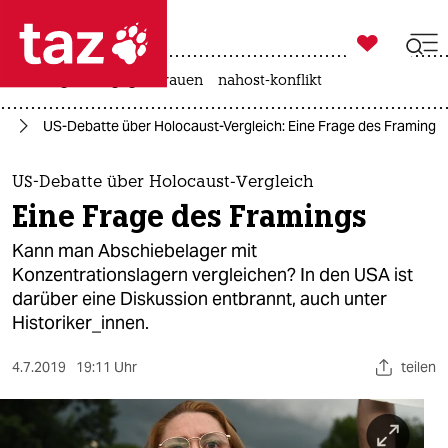

taz zahl ich
hitze
gewalt gegen frauen
nahost-konflikt

taz zahl ich
ka
US-Debatte über Holocaust-Vergleich: Eine Frage des Framings
taz zahl ich
themen
US-Debatte über Holocaust-Vergleich
Eine Frage des Framings
politik
Kann man Abschiebelager mit
öko
Konzentrationslagern vergleichen? In den USA ist
darüber eine Diskussion entbrannt, auch unter
gesellschaft
Historiker_innen.
kultur
4.7.2019
19:11 Uhr
teilen
sport