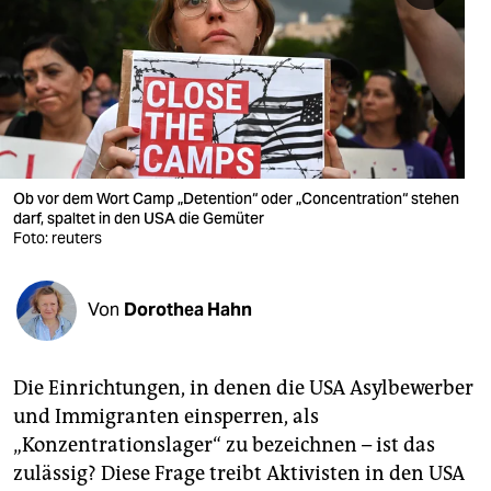
berlin
nord
wahrheit
verlag
verlag
Ob vor dem Wort Camp „Detention“ oder „Concentration“ stehen
darf, spaltet in den USA die Gemüter
veranstaltungen
Foto: reuters
shop
Von
Dorothea Hahn
fragen & hilfe
unterstützen
Die Einrichtungen, in denen die USA Asylbewerber
abo
und Immigranten einsperren, als
„Konzentrationslager“ zu bezeichnen – ist das
genossenschaft
zulässig? Diese Frage treibt Aktivisten in den USA