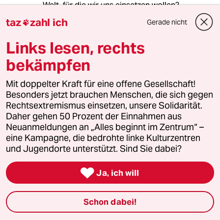
Welt, für die wir uns einsetzen wollen?
taz
zahl ich
Gerade nicht

Links lesen, rechts
Sonntagssegler
S
05.07.2019
,
08:50 Uhr
bekämpfen
@Markus Michaelis:
Mit doppelter Kraft für eine offene Gesellschaft!
Den eigentlichen Fehler machen Sie
Besonders jetzt brauchen Menschen, die sich gegen
selbst.
Rechtsextremismus einsetzen, unsere Solidarität.
Sie interpretieren einen ganzen
Daher gehen 50 Prozent der Einnahmen aus
Haufen persönlicher (und teilweise
Neuanmeldungen an „Alles beginnt im Zentrum“ –
falscher) Assoziationen in das Wort
eine Kampagne, die bedrohte linke Kulturzentren
Konzentrationslager hinein und
und Jugendorte unterstützt. Sind Sie dabei?
schieben das dann den Autoren
unter.

Hier mal einige Zurechtrückungen:
Ja, ich will
- Konzentrationslager sind nicht
Schon dabei!
zwingend Vernichtungslager. Auch
wenn viele das gleichsetzen, weil das