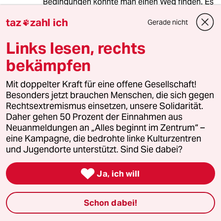
Bedingungen könnte man einen Weg finden. Es
ist bitter, aber die Kriegsverbrecher werden in
taz
zahl ich
Gerade nicht
keinem Fall zur Verantwortung gezogen und

auf dem Verhandlungswege sind die besetzten
Links lesen, rechts
Gebiete fuer die Ukraine verloren.
bekämpfen
Reinhardt Gutsche
RG
Mit doppelter Kraft für eine offene Gesellschaft!
Besonders jetzt brauchen Menschen, die sich gegen
18.08.2025
,
10:03 Uhr
Rechtsextremismus einsetzen, unsere Solidarität.
Hat sich der Okzident verzockt?
Daher gehen 50 Prozent der Einnahmen aus
Zitat: „So bekennen sich die europäischen
Neuanmeldungen an „Alles beginnt im Zentrum“ –
Länder schon seit einer Weile nicht mehr
eine Kampagne, die bedrohte linke Kulturzentren
ausdrücklich zu den völkerrechtlich geltenden
und Jugendorte unterstützt. Sind Sie dabei?
Grenzen der Ukraine. Schon vor einer Woche
erklärten sie stattdessen die aktuelle Frontlinie

Ja, ich will
zum „Ausgangspunkt“ von
Friedensgesprächen.“
Dem damaligen NATO-Generalsekretär
Schon dabei!
Stoltenberg war schon 2023 die Einsicht
entschlüpft, „daß die Geschehnisse rund um