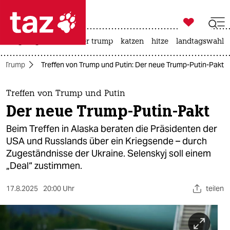

taz zahl ich
bergsteigen
usa unter trump
katzen
hitze
landtagswahl i

taz zahl ich
r Trump
Treffen von Trump und Putin: Der neue Trump-Putin-Pakt
taz zahl ich
themen
Treffen von Trump und Putin
Der neue Trump-Putin-Pakt
politik
Beim Treffen in Alaska beraten die Präsidenten der
öko
USA und Russlands über ein Kriegsende – durch
Zugeständnisse der Ukraine. Selenskyj soll einem
gesellschaft
„Deal“ zustimmen.
kultur
17.8.2025
20:00 Uhr
teilen
sport