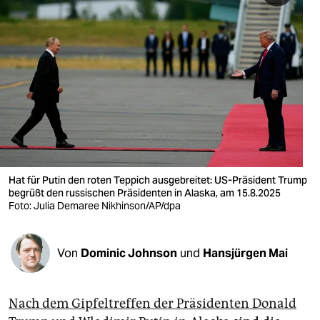
berlin
nord
wahrheit
verlag
verlag
veranstaltungen
Hat für Putin den roten Teppich ausgebreitet: US-Präsident Trump
shop
begrüßt den russischen Präsidenten in Alaska, am 15.8.2025
Foto: Julia Demaree Nikhinson/AP/dpa
fragen & hilfe
unterstützen
Von
Dominic Johnson
und
Hansjürgen Mai
abo
genossenschaft
Nach dem Gipfeltreffen der Präsidenten Donald