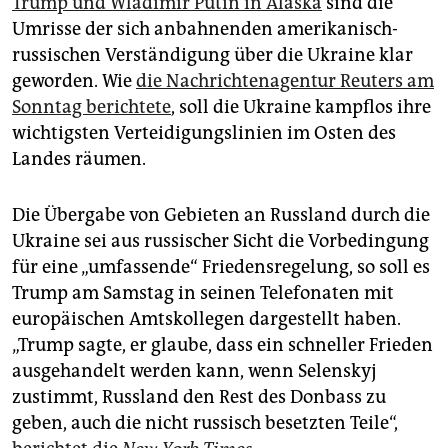
Trump und Wladimir Putin in Alaska
sind die
epaper login
Umrisse der sich anbahnenden amerikanisch-
russischen Verständigung über die Ukraine klar
geworden. Wie
die Nachrichtenagentur Reuters am
Sonntag berichtete
, soll die Ukraine kampflos ihre
wichtigsten Verteidigungslinien im Osten des
Landes räumen.
Die Übergabe von Gebieten an Russland durch die
Ukraine sei aus russischer Sicht die Vorbedingung
für eine „umfassende“ Friedensregelung, so soll es
Trump am Samstag in seinen Telefonaten mit
europäischen Amtskollegen dargestellt haben.
„Trump sagte, er glaube, dass ein schneller Frieden
ausgehandelt werden kann, wenn Selenskyj
zustimmt, Russland den Rest des Donbass zu
geben, auch die nicht russisch besetzten Teile“,