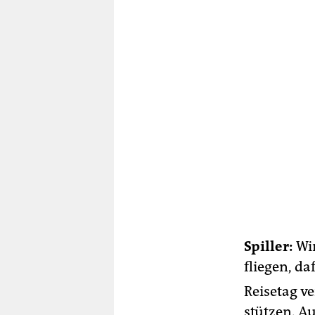
Spiller:
Wi
fliegen, da
Reisetag v
stützen. A