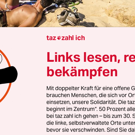
taz
zahl ich

Links lesen, r
rview von
Edith Kresta
bekämpfen
Mit doppelter Kraft für eine offene G
Spiller, Sie sehen nachhaltigen Tourismus als C
brauchen Menschen, die sich vor O
d Regionen. Welche Chancen sind das?
einsetzen, unsere Solidarität. Die ta
beginnt im Zentrum“. 50 Prozent a
bei taz zahl ich gehen – bis zum 30
er:
Tourismus schafft Arbeitsplätze – auch für in
die linke, selbstverwaltete Orte unte
rnte Arbeitskräfte. Besonders im Globalen Süden 
bevor sie verschwinden. Sind Sie da
ektor ein bedeutender Wirtschaftsfaktor. Er wirk