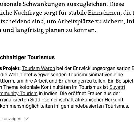
saisonale Schwankungen auszugleichen. Diese
iche Nachfrage sorgt für stabile Einnahmen, die 
ntscheidend sind, um Arbeitsplätze zu sichern, In
n und langfristig planen zu können.
chhaltiger Tourismus
 Projekt:
Tourism Watch
bei der Entwicklungsorganisation 
 die Welt bietet wegweisenden Tourismusinitiativen eine
ttform, um ihre Arbeit und Erfahrungen zu teilen. Ein Beispiel
 Thema koloniale Kontinuitäten im Tourismus ist
Suyatri
mmunity Tourism
in Indien. Die eröffnet Frauen aus der
ginalisierten Siddi-­Gemeinschaft afrikanischer Herkunft
nkommensmöglich­keiten im gemeindebasierten Tourismus.
r anzeigen
 Preise:
Den TO DO Award für partizipativen Tourismus vergi
 Studienkreis für Tourismus und Entwicklung e. V. dieses Jah