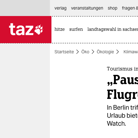
hautnavigation anspringen
hauptinhalt anspringen
footer anspringen
verlag
veranstaltungen
shop
fragen &
hitze
surfen
landtagswahl in sachse

taz zahl ich
taz zahl ich
Startseite
Öko
Ökologie
Klimaw
themen
politik
Tourismus i
„Paus
öko
Flugr
gesellschaft
In Berlin t
kultur
Urlaub biet
Watch.
sport