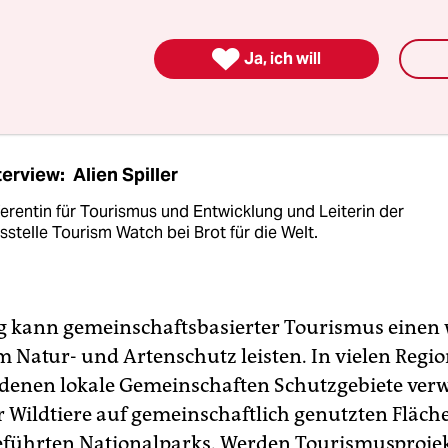
en Wertschöpfungskette – vom Handwerk über d
e bis hin zu Transport und Unterkunft – und för

Ja, ich will
ne inklusive wirtschaftliche Entwicklung.
terview: Alien Spiller
ferentin für Tourismus und Entwicklung und Leiterin der
sstelle Tourism Watch bei Brot für die Welt.
ig kann gemeinschaftsbasierter Tourismus einen
m Natur- und Artenschutz leisten. In vielen Regi
n denen lokale Gemeinschaften Schutzgebiete verw
 Wildtiere auf gemeinschaftlich genutzten Fläche
geführten Nationalparks. Werden Tourismusproje