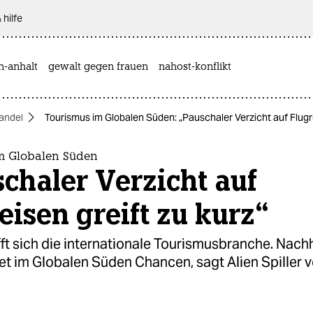
 hilfe
n-anhalt
gewalt gegen frauen
nahost-konflikt
andel
Tourismus im Globalen Süden: „Pauschaler Verzicht auf Flugre
m Globalen Süden
chaler Verzicht auf
eisen greift zu kurz“
rifft sich die internationale Tourismusbranche. Nach
et im Globalen Süden Chancen, sagt Alien Spiller 