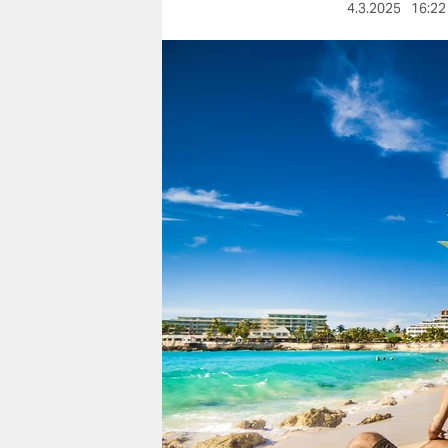
berlin
4.3.2025
16:22
nord
wahrheit
verlag
verlag
veranstaltungen
shop
fragen & hilfe
unterstützen
abo
genossenschaft