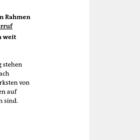
 im Rahmen
d
,
erruf
m weit
g stehen
fach
ärksten von
en auf
 sind.