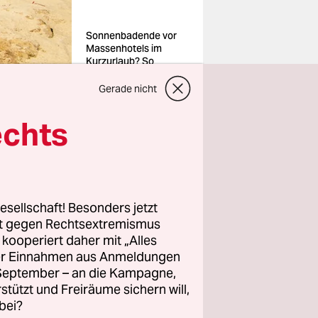
Sonnenbadende vor
Massenhotels im
Kurzurlaub? So
besser nicht…
Foto:
Gerade nicht
Brusini/hemis/laif
echts
esellschaft! Besonders jetzt
hance für
rt gegen Rechtsextremismus
z kooperiert daher mit „Alles
ller Einnahmen aus Anmeldungen
. September – an die Kampagne,
formelle
rstützt und Freiräume sichern will,
ist der
bei?
t entlang