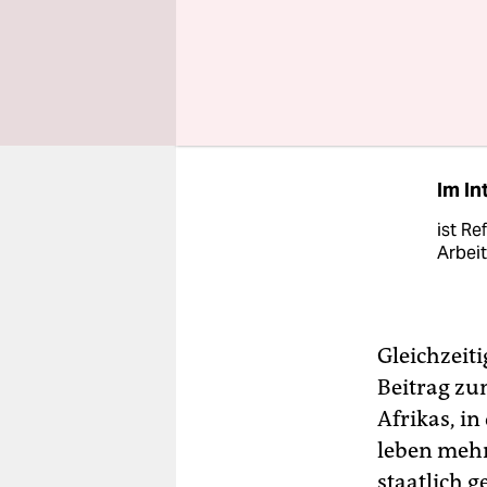
der gesamt
Gastronomi
dadurch ei
Im In
ist Re
Arbeit
Gleichzeit
Beitrag zu
Afrikas, i
leben mehr
staatlich 