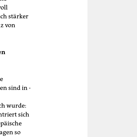
oll
ich stärker
nz von
en
re
n sind in ­
ich wurde:
triert sich
opäische
ragen so