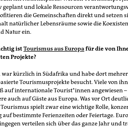
iv geplant und lokale Ressourcen verantwortungsv
ofitieren die Gemeinschaften direkt und setzen s
halt natürlicher Lebensräume sowie die Koexiste
 Natur ein.
chtig ist
Tourismus aus Europa
für die von Ihn
ten Projekte?
 war kürzlich in Südafrika und habe dort mehre
sierte Tourismusprojekte besucht. Viele von ihne
auf internationale ­Tou­ris­t*in­nen angewiesen –
re auch auf Gäste aus Europa. Was vor Ort deutl
Tourismus spielt zwar eine wichtige Rolle, konzen
g auf bestimmte ­Ferienzeiten oder Feiertage. Eur
ingegen verteilen sich über das ganze Jahr und t