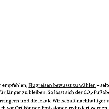
r empfehlen,
Flugreisen bewusst zu wählen
– sel
für länger zu bleiben. So lässt sich der CO
-Fußab
2
erringern und die lokale Wirtschaft nachhaltiger 
uch vor Ort können ­Emissionen reduziert werden 