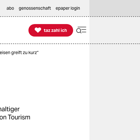
abo
genossenschaft
epaper login

taz zahl ich
taz zahl ich
isen greift zu kurz“
haltiger
von Tourism