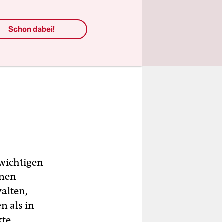
ie
dert
Schon dabei!
 wichtigen
onen
alten,
n als in
kte