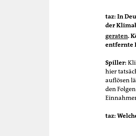
an
be
taz: In De
To
Hu
der Klima
für
geraten
. 
ink
entfernte 
Spiller:
Kli
hier tatsäc
auflösen l
den Folgen
Einnahmen 
taz: Welch