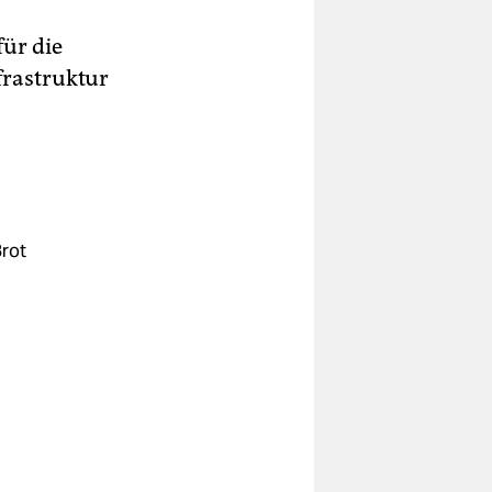
für die
frastruktur
Brot
bt
r