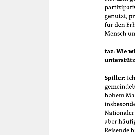
partizipat
genutzt, pr
für den Er
Mensch und
taz: Wie wi
unterstütz
Spiller:
Ich
gemeindeba
hohem Maß 
insbesonde
Nationaler 
aber häufi
Reisende h