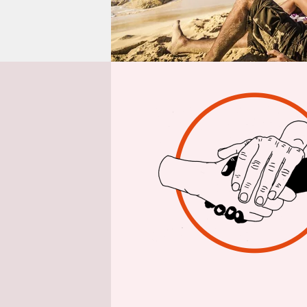
epaper login
Inte
taz: Frau 
Länder un
Alien Spill
und ungele
Tourismuss