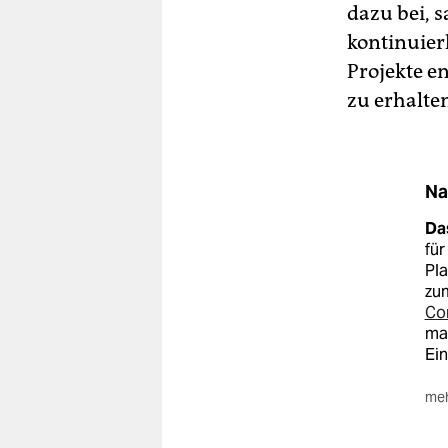
dazu bei, 
kontinuierl
Projekte e
zu erhalte
Na
Das
für
Pla
zum
Co
mar
Ei
meh
Die
der