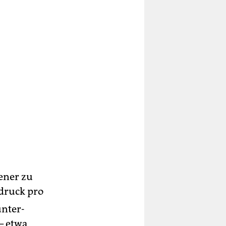
tener zu
druck pro
unter­
– etwa