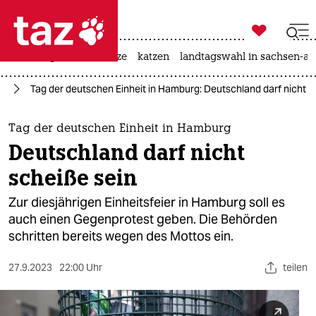

taz zahl ich
iran-krieg
ceuta
hitze
katzen
landtagswahl in sachsen-an

taz zahl ich
it
Tag der deutschen Einheit in Hamburg: Deutschland darf nicht s
taz zahl ich
themen
Tag der deutschen Einheit in Hamburg
Deutschland darf nicht
politik
scheiße sein
öko
Zur diesjährigen Einheitsfeier in Hamburg soll es
auch einen Gegenprotest geben. Die Behörden
gesellschaft
schritten bereits wegen des Mottos ein.
kultur
27.9.2023
22:00 Uhr
teilen
sport