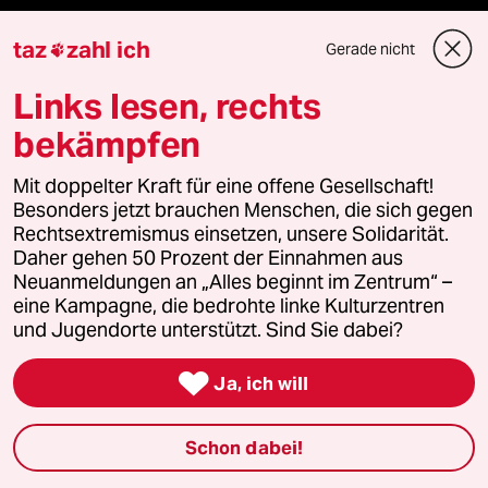
Unterstützen
taz
zahl ich
Gerade nicht

Links lesen, rechts
abo
bekämpfen
genossenschaft
Mit doppelter Kraft für eine offene Gesellschaft!
Besonders jetzt brauchen Menschen, die sich gegen
taz zahl ich
Rechtsextremismus einsetzen, unsere Solidarität.
Daher gehen 50 Prozent der Einnahmen aus
recherchefonds ausland
Neuanmeldungen an „Alles beginnt im Zentrum“ –
eine Kampagne, die bedrohte linke Kulturzentren
panterstiftung
und Jugendorte unterstützt. Sind Sie dabei?
panterpreis 2026

Ja, ich will
Schon dabei!
Podcast