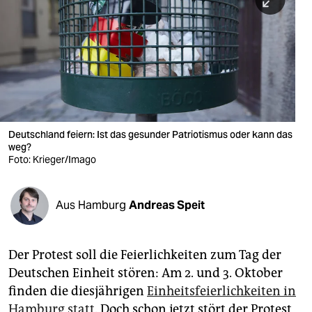
berlin
nord
wahrheit
verlag
verlag
Deutschland feiern: Ist das gesunder Patriotismus oder kann das
weg?
veranstaltungen
Foto: Krieger/Imago
shop
fragen & hilfe
Aus Hamburg
Andreas Speit
unterstützen
Der Protest soll die Feierlichkeiten zum Tag der
abo
Deutschen Einheit stören: Am 2. und 3. Oktober
genossenschaft
finden die diesjährigen
Einheitsfeierlichkeiten in
Hamburg statt.
Doch schon jetzt stört der Protest