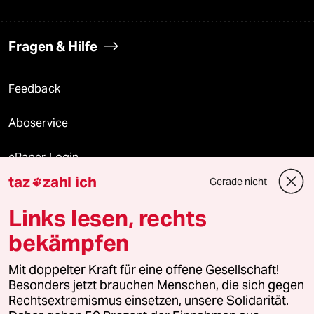
Fragen & Hilfe
Feedback
Aboservice
ePaper Login
taz
zahl ich
Gerade nicht

Downloads für Abonnierende
Links lesen, rechts
bekämpfen
© 2026 taz Verlags und Vertriebs GmbH
Alle Rechte vorbehalten. Bei rechtlichen Fragen oder für Genehmigungen
Mit doppelter Kraft für eine offene Gesellschaft!
wenden Sie sich bitte an
lizenzen@taz.de
Besonders jetzt brauchen Menschen, die sich gegen
Rechtsextremismus einsetzen, unsere Solidarität.