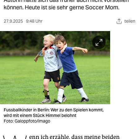
berlin
können. Heute ist sie sehr gerne Soccer Mom.
nord
27.9.2025
9:48 Uhr
teilen
wahrheit
verlag
verlag
veranstaltungen
shop
fragen & hilfe
unterstützen
Fussballkinder in Berlin: Wer zu den Spielen kommt,
wird mit einem Stück Himmel belohnt
abo
Foto: Galoppfoto/imago
genossenschaft
enn ich erzähle, dass meine beiden