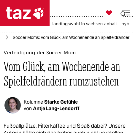

taz zahl ich
niedrigwasser
rente
landtagswahl in sachsen-anhalt
hybri

taz zahl ich
ag
Soccer Moms: Vom Glück, am Wochenende an Spielfeldrändern
taz zahl ich
themen
Verteidigung der Soccer Mom
Vom Glück, am Wochenende an
politik
Spielfeldrändern rumzustehen
öko
gesellschaft
Kolumne
Starke Gefühle
kultur
von
Antje Lang-Lendorff
sport
Fußballplätze, Filterkaffee und Spaß dabei? Unsere
Autorin hätte sich das früher auch nicht vorstellen