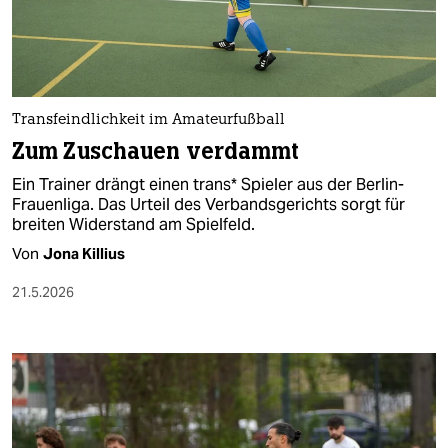
berlin
nord
wahrheit
Transfeindlichkeit im Amateurfußball
verlag
Zum Zuschauen verdammt
verlag
Ein Trainer drängt einen trans* Spieler aus der Berlin-
Frauenliga. Das Urteil des Verbandsgerichts sorgt für
veranstaltungen
breiten Widerstand am Spielfeld.
shop
Von
Jona Killius
fragen & hilfe
21.5.2026
unterstützen
abo
genossenschaft