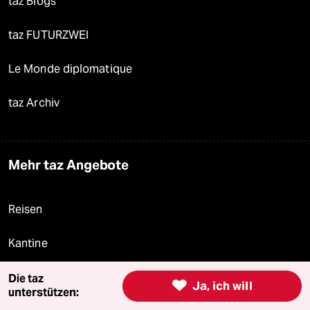
taz Blogs
taz FUTURZWEI
Le Monde diplomatique
taz Archiv
Mehr taz Angebote
Reisen
Kantine
Shop
Die taz

Ja, ich will
unterstützen: