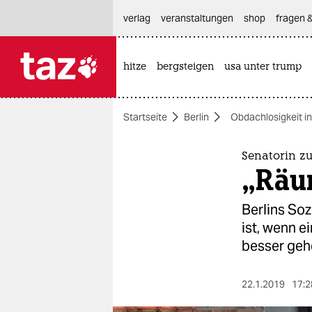
hautnavigation anspringen
hauptinhalt anspringen
footer anspringen
verlag
veranstaltungen
shop
fragen &
hitze
bergsteigen
usa unter trump

taz zahl ich
taz zahl ich
Startseite
Berlin
Obdachlosigkeit in
themen
politik
Senatorin z
„Räu
öko
Berlins Soz
gesellschaft
ist, wenn e
besser geh
kultur
sport
22.1.2019
17:2