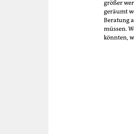
größer wer
geräumt w
Beratung a
müssen. We
könnten, w