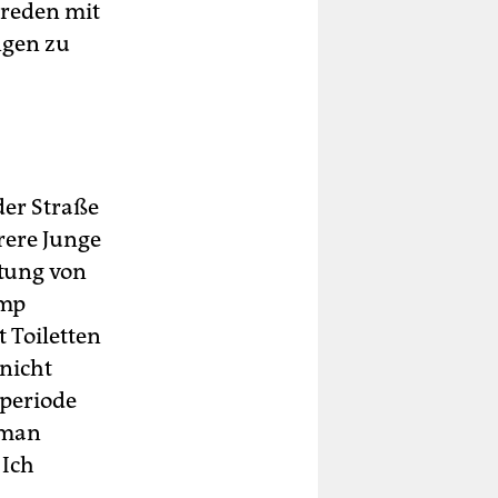
 reden mit
ngen zu
der Straße
rere Junge
htung von
amp
 Toi­letten
 nicht
eperiode
 man
 Ich