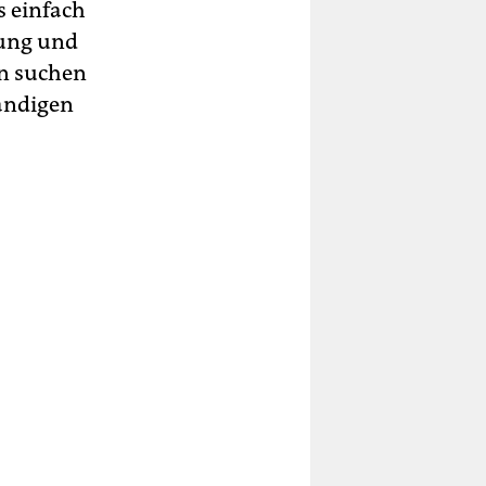
s einfach
ung und
en suchen
tändigen