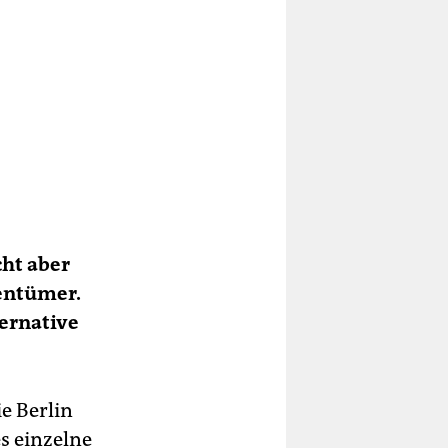
ht aber
gentümer.
ternative
ie Berlin
s einzelne