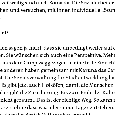
zeitweilig sind auch Roma da. Die Sozialarbeiter
en und versuchen, mit ihnen individuelle Lösu
.
iel?
en sagen ja nicht, dass sie unbedingt weiter auf 
en. Sie wünschen sich auch eine Perspektive. Meh
ts aus dem Camp weggezogen in eine feste Einric
ie anderen haben gemeinsam mit Karuna das C
t. Die
Senatsverwaltung für Stadtentwicklung
hat
. Es gibt jetzt auch Holzöfen, damit die Menschen
nd es gibt die Zusicherung: Bis zum Ende der Kält
 nicht geräumt. Das ist der richtige Weg. So kann
ösen, ohne dass woanders neue Lager entstehen.
, dass der Bezirk Mitte anders vorgeht.