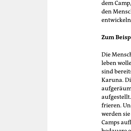
dem Camp, 
den Mensch
entwickeln
Zum Beisp
Die Mensch
leben woll
sind berei
Karuna. D
aufgeräum
aufgestellt
frieren. U
werden sie
Camps aufl
bedauere es