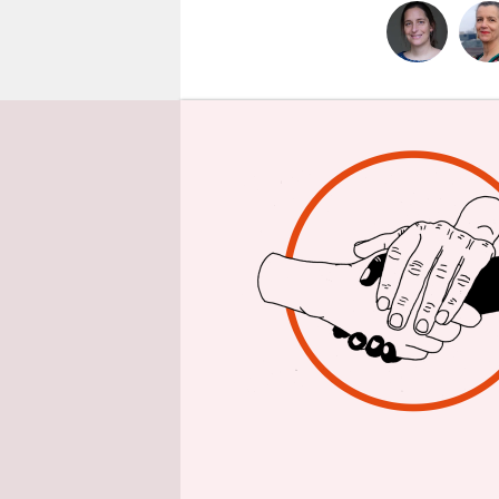
epaper login
taz: Frau 
Obdachlo
räumen las
Elke Breit
nur dazu, 
und dort g
wir mit de
der ausgesp