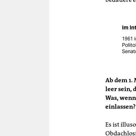
Im In
1961 i
Polito
Senato
Ab dem 1.
leer sein,
Was, wenn 
einlassen?
Es ist illu
Obdachlosi