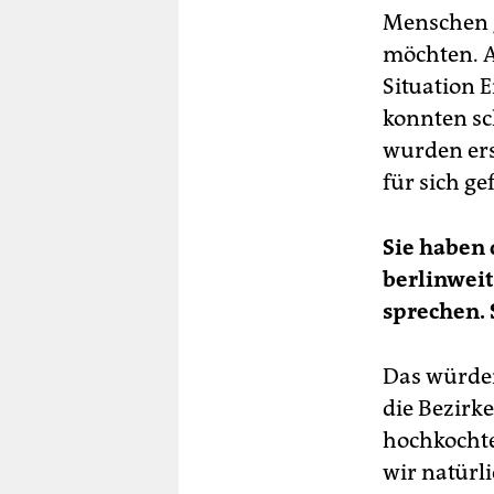
Menschen 
möchten. A
Situation 
konnten sc
wurden ers
für sich g
Sie haben 
berlinwei
sprechen. 
Das würden
die Bezirk
hochkochte
wir natürl