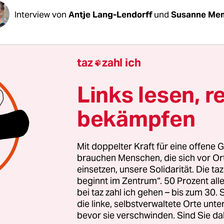
Interview von
Antje Lang-Lendorff
und
Susanne Me
Breitenbach, der Bezirk Mitte hat
ein Lager von
taz
zahl ich

sen am Hauptbahnhof
nach Beschwerden kürzl
sen. War das falsch?
Links lesen, r
bekämpfen
enbach:
Solche Räumungen sind keine Lösung. Si
dass die Menschen an eine andere Stelle vertrieb
enauso im Elend leben. In der
Rummelsburger Bu
Mit doppelter Kraft für eine offene G
m Bezirk Lichtenberg einen ganz anderen Weg ge
brauchen Menschen, die sich vor O
einsetzen, unsere Solidarität. Die ta
rochen erfolgreich ist.
beginnt im Zentrum“. 50 Prozent a
bei taz zahl ich gehen – bis zum 30
die linke, selbstverwaltete Orte unte
bevor sie verschwinden. Sind Sie da