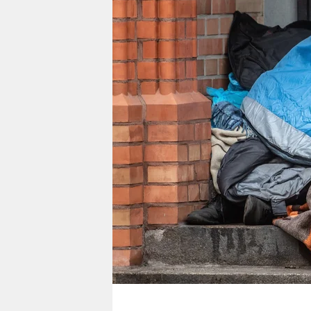
berlin
nord
wahrheit
verlag
verlag
veranstaltungen
shop
fragen & hilfe
unterstützen
abo
genossenschaft