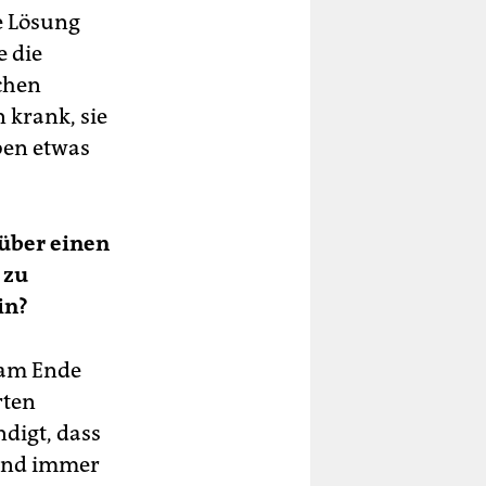
e Lösung
e die
schen
 krank, sie
ben etwas
 über einen
 zu
in?
 am Ende
rten
digt, dass
 und immer