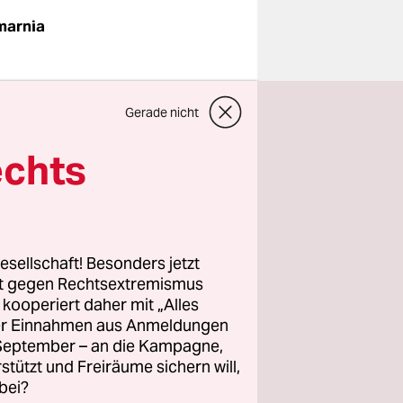
marnia
Gerade nicht
ich
echts
e führen
en werden
cht
sind
esellschaft! Besonders jetzt
gangen,
rt gegen Rechtsextremismus
z kooperiert daher mit „Alles
ller Einnahmen aus Anmeldungen
. September – an die Kampagne,
rstützt und Freiräume sichern will,
bei?