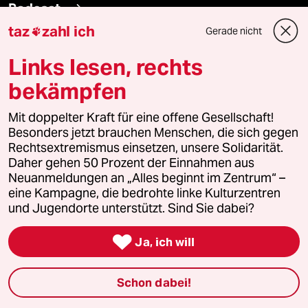
Podcast
taz
zahl ich
Gerade nicht

bundestalk
Links lesen, rechts
bekämpfen
fernverbindung
Mit doppelter Kraft für eine offene Gesellschaft!
klima update°
Besonders jetzt brauchen Menschen, die sich gegen
Rechtsextremismus einsetzen, unsere Solidarität.
Mauerecho
Daher gehen 50 Prozent der Einnahmen aus
Neuanmeldungen an „Alles beginnt im Zentrum“ –
Freie Rede
eine Kampagne, die bedrohte linke Kulturzentren
und Jugendorte unterstützt. Sind Sie dabei?
reingehen

Ja, ich will
Newsletter
Schon dabei!