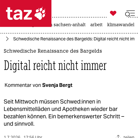

taz zahl ich
hitze
landtagswahl in sachsen-anhalt
arbeit
klimawandel

taz zahl ich
te
Schwedische Renaissance des Bargelds: Digital reicht nicht im
taz zahl ich
Schwedische Renaissance des Bargelds
themen
Digital reicht nicht immer
politik
öko
Kommentar von
Svenja Bergt
gesellschaft
Seit Mittwoch müssen Schwe­d:in­nen in
Lebensmittelläden und Apotheken wieder bar
kultur
bezahlen können. Ein bemerkenswerter Schritt –
und sinnvoll.
sport
1.7.2026
17:56 Uhr
teilen