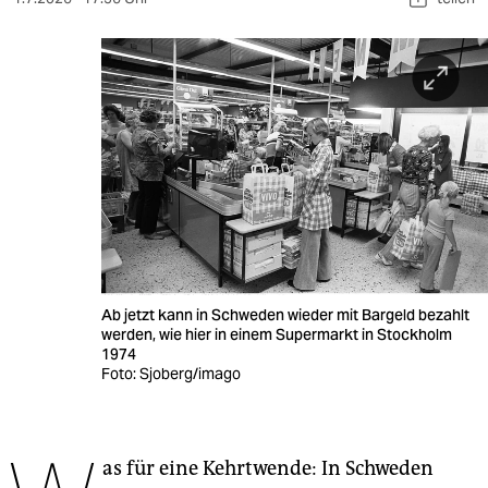
berlin
nord
wahrheit
verlag
verlag
veranstaltungen
shop
Ab jetzt kann in Schweden wieder mit Bargeld bezahlt
fragen & hilfe
werden, wie hier in einem Supermarkt in Stockholm
1974
unterstützen
Foto: Sjoberg/imago
abo
genossenschaft
as für eine Kehrtwende: In Schweden