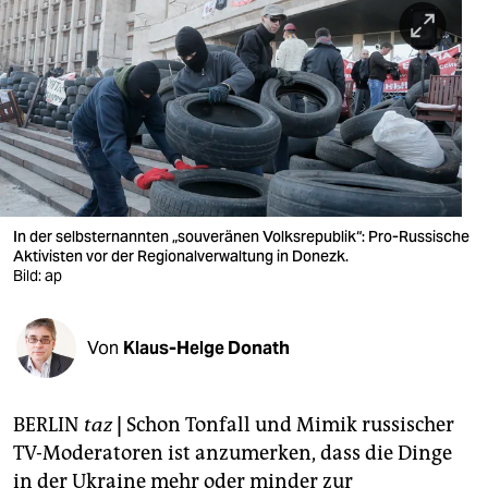
berlin
nord
wahrheit
verlag
verlag
veranstaltungen
In der selbsternannten „souveränen Volksrepublik“: Pro-Russische
Aktivisten vor der Regionalverwaltung in Donezk.
shop
Bild: ap
fragen & hilfe
Von
Klaus-Helge Donath
unterstützen
abo
BERLIN
taz
|
Schon Tonfall und Mimik russischer
genossenschaft
TV-Moderatoren ist anzumerken, dass die Dinge
in der Ukraine mehr oder minder zur