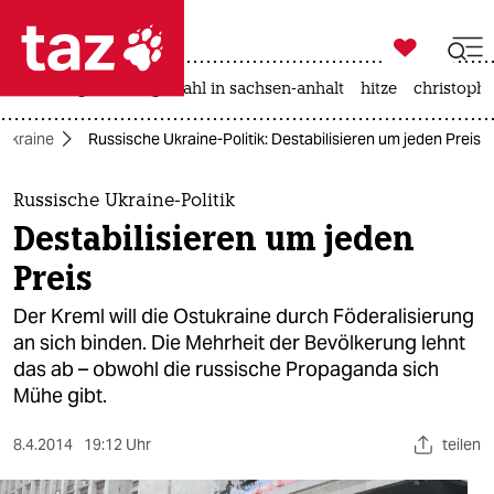

taz zahl ich
iran-krieg
landtagswahl in sachsen-anhalt
hitze
christophe

taz zahl ich
 Ukraine
Russische Ukraine-Politik: Destabilisieren um jeden Preis
taz zahl ich
themen
Russische Ukraine-Politik
Destabilisieren um jeden
politik
Preis
öko
Der Kreml will die Ostukraine durch Föderalisierung
an sich binden. Die Mehrheit der Bevölkerung lehnt
gesellschaft
das ab – obwohl die russische Propaganda sich
Mühe gibt.
kultur
sport
8.4.2014
19:12 Uhr
teilen