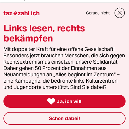
schreiberling
S
taz
zahl ich
Gerade nicht

09.04.2014
,
19:07 Uhr
@Pit:
Links lesen, rechts
hm, das werden dann wohl
bekämpfen
unappetitliche Bilder werden... Herr
Donath als Hassprediger mit Schaum
Mit doppelter Kraft für eine offene Gesellschaft!
vor dem Mund.
Besonders jetzt brauchen Menschen, die sich gegen
Rechtsextremismus einsetzen, unsere Solidarität.
Daher gehen 50 Prozent der Einnahmen aus
Claudio S.
CS
Neuanmeldungen an „Alles beginnt im Zentrum“ –
09.04.2014
,
08:12 Uhr
eine Kampagne, die bedrohte linke Kulturzentren
und Jugendorte unterstützt. Sind Sie dabei?
@Pit:
Der Herr Donath scheint mir zur

'Stifungspresse' zu gehören. Oder
Ja, ich will
kann man von einem taz-Gehalt
wirklich im teuren Moskau leben?
Schon dabei!
(mal andersrum)