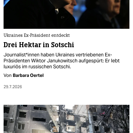
berlin
nord
wahrheit
Ukraines Ex-Präsident entdeckt
verlag
Drei Hektar in Sotschi
verlag
Jour­na­lis­t*in­nen haben Ukraines vertriebenen Ex-
Präsidenten Wiktor Janukowitsch aufgespürt: Er lebt
veranstaltungen
luxuriös im russischen Sotschi.
shop
Von
Barbara Oertel
fragen & hilfe
29.7.2026
unterstützen
abo
genossenschaft