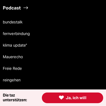
Podcast
bundestalk
fernverbindung
klima update°
Mauerecho
Freie Rede
reingehen
Die taz

Ja, ich will
unterstützen:
Newsletter