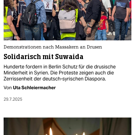
berlin
nord
wahrheit
verlag
Demonstrationen nach Massakern an Drusen
verlag
Solidarisch mit Suwaida
veranstaltungen
Hunderte fordern in Berlin Schutz für die drusische
Minderheit in Syrien. Die Proteste zeigen auch die
shop
Zerrissenheit der deutsch-syrischen Diaspora.
Von
Uta Schleiermacher
fragen & hilfe
29.7.2025
unterstützen
abo
genossenschaft