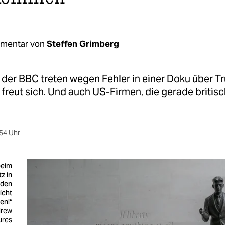
mentar von
Steffen Grimberg
 der BBC treten wegen Fehler in einer Doku über 
 freut sich. Und auch US-Firmen, die gerade briti
54 Uhr
beim
z in
 den
icht
en!“
drew
ures