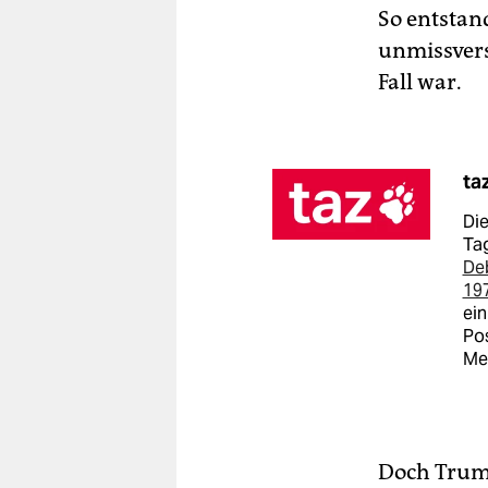
So entstan
unmissvers
Fall war.
ta
Die
Tag
De
19
ein
Pos
Me
Doch Trump