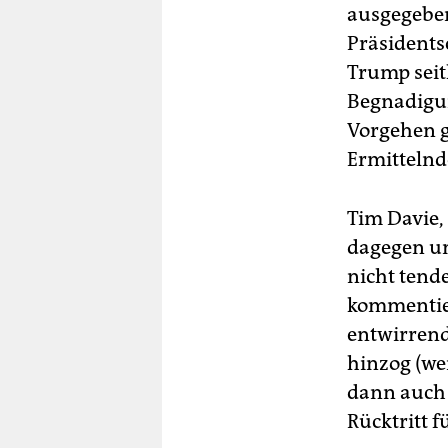
ausgegeben
Präsidents
Trump seit
Begnadigun
Vorgehen g
Ermittelnd
Tim Davie,
dagegen ung
nicht tende
kommentier
entwirren
hinzog (we
dann auch g
Rücktritt 