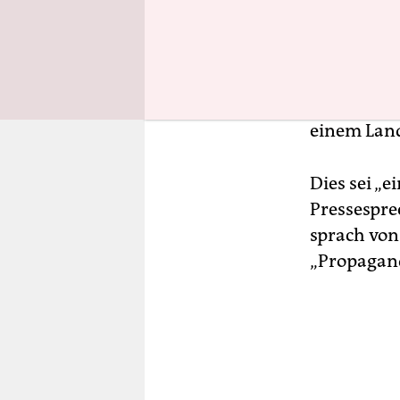
U
ged
den
Senders ni
die BBC zw
unehrliche
einem Land
Dies sei „e
Pressespre
sprach von
„Propagand