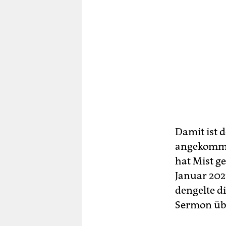
Damit ist 
angekommen
hat Mist g
Januar 202
dengelte d
Sermon übe