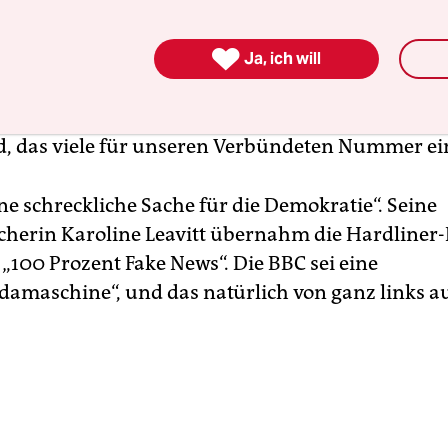
roht.
Ein paar Stunden vorher konnte er seine F
 Rücktritt des Direktors und der Nachrichtenche

cht verhehlen. In seinem Post auf Truth Social e
Ja, ich will
ar nicht namentlich, sondern schrieb bloß von „
n Leuten“, die „dazu noch aus dem Ausland kom
, das viele für unseren Verbündeten Nummer ein
ine schreckliche Sache für die Demokratie“. Seine
cherin Karoline Leavitt übernahm die Hardliner-
 „100 Prozent Fake News“. Die BBC sei eine
amaschine“, und das natürlich von ganz links a