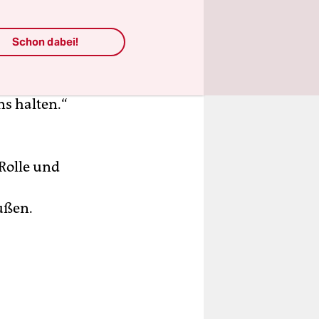
reude über
fin des
rwähnte er
Schon dabei!
sehr
men –
s halten.“
Rolle und
ußen.