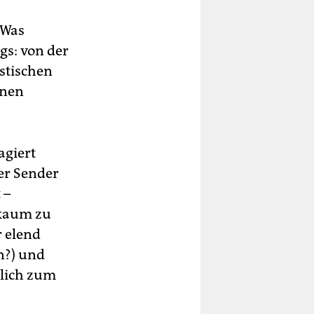
 Was
gs: von der
istischen
nnen
agiert
her Sender
 –
 kaum zu
 elend
n?) und
tlich zum