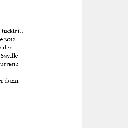
 Rücktritt
e 2012
r den
Saville
kurrenz.
er dann