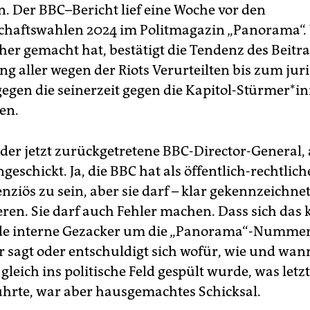
. Der BBC–Bericht lief eine Woche vor den
chaftswahlen 2024 im Politmagazin „Panorama“.
her gemacht hat, bestätigt die Tendenz des Beitra
g aller wegen der Riots Verurteilten bis zum jur
egen die seinerzeit gegen die Kapitol-Stürmer*i
en.
 der jetzt zurückgetretene BBC-Director-General, 
eschickt. Ja, die BBC hat als öffentlich-rechtlic
nziös zu sein, aber sie darf – klar gekennzeichnet
en. Sie darf auch Fehler machen. Dass sich das
de interne Gezacker um die „Panorama“-Nummer
r sagt oder entschuldigt sich wofür, wie und wan
leich ins politische Feld gespült wurde, was letz
führte, war aber hausgemachtes Schicksal.