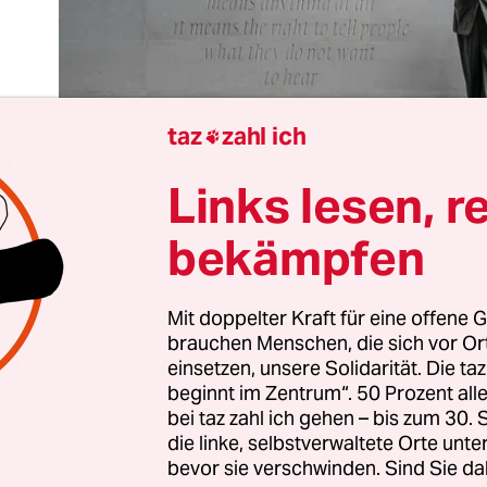
taz
zahl ich

Links lesen, r
bekämpfen
Mit doppelter Kraft für eine offene G
brauchen Menschen, die sich vor O
einsetzen, unsere Solidarität. Die ta
beginnt im Zentrum“. 50 Prozent a
bei taz zahl ich gehen – bis zum 30
die linke, selbstverwaltete Orte unte
räsident Donald Trump hat der
britischen BBC m
bevor sie verschwinden. Sind Sie da