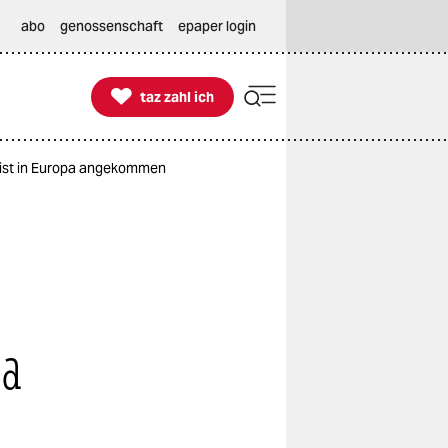
abo
genossenschaft
epaper login

taz zahl ich
taz zahl ich
 ist in Europa angekommen
pa