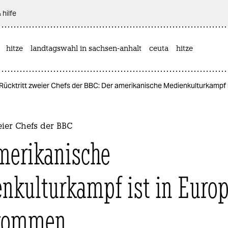
 hilfe
hitze
landtagswahl in sachsen-anhalt
ceuta
hitze
Rücktritt zweier Chefs der BBC: Der amerikanische Medienkulturkampf
eier Chefs der BBC
merikanische
nkulturkampf ist in Euro
kommen