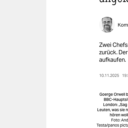
berlin
nord
Kom
wahrheit
verlag
Zwei Chefs
verlag
zurück. Der
aufkaufen.
veranstaltungen
shop
10.11.2025
19:
fragen & hilfe
unterstützen
Goerge Orwell 
BBC-Hauptsit
London: „Sag
abo
Leuten, was sie n
hören woll
genossenschaft
Foto: An
Testa/panos pict