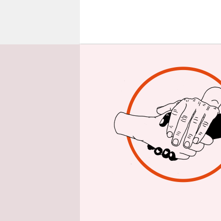
epaper login
S-P