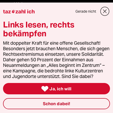
taz zahl ich
taz
zahl ich
Gerade nicht

recherchefonds ausland
Links lesen, rechts
panterstiftung
bekämpfen
panterpreis 2026
Mit doppelter Kraft für eine offene Gesellschaft!
Besonders jetzt brauchen Menschen, die sich gegen
Rechtsextremismus einsetzen, unsere Solidarität.
Daher gehen 50 Prozent der Einnahmen aus
Podcast
Neuanmeldungen an „Alles beginnt im Zentrum“ –
eine Kampagne, die bedrohte linke Kulturzentren
und Jugendorte unterstützt. Sind Sie dabei?
bundestalk

Ja, ich will
fernverbindung
Schon dabei!
klima update°