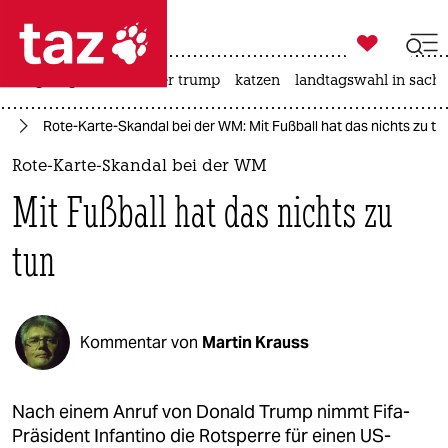

taz zahl ich
bergsteigen
usa unter trump
katzen
landtagswahl in sachs

taz zahl ich
WM
Rote-Karte-Skandal bei der WM: Mit Fußball hat das nichts zu tu
taz zahl ich
Rote-Karte-Skandal bei der WM
themen
Mit Fußball hat das nichts zu
politik
tun
öko
gesellschaft
Kommentar von
Martin Krauss
kultur
sport
Nach einem Anruf von Donald Trump nimmt Fifa-
Präsident Infantino die Rotsperre für einen US-