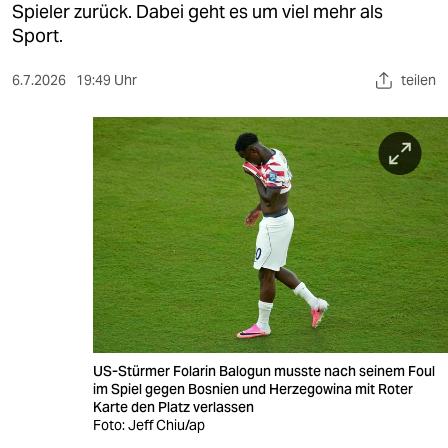
berlin
Spieler zurück. Dabei geht es um viel mehr als
Sport.
nord
6.7.2026
19:49 Uhr
teilen
wahrheit
verlag
verlag
veranstaltungen
shop
fragen & hilfe
unterstützen
US-Stürmer Folarin Balogun musste nach seinem Foul
abo
im Spiel gegen Bosnien und Herzegowina mit Roter
Karte den Platz verlassen
genossenschaft
Foto: Jeff Chiu/ap