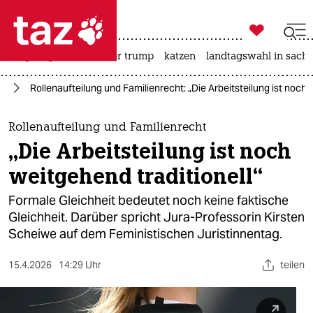

taz zahl ich
bergsteigen
usa unter trump
katzen
landtagswahl in sachs

taz zahl ich
us
Rollenaufteilung und Familienrecht: „Die Arbeitsteilung ist noch 
taz zahl ich
themen
Rollenaufteilung und Familienrecht
„Die Arbeitsteilung ist noch
politik
weitgehend traditionell“
öko
Formale Gleichheit bedeutet noch keine faktische
Gleichheit. Darüber spricht Jura-Professorin Kirsten
gesellschaft
Scheiwe auf dem Feministischen Juristinnentag.
kultur
15.4.2026
14:29 Uhr
teilen
sport