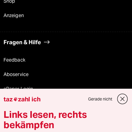
Shop
Anzeigen
Fragen & Hilfe
Feedback
Aboservice
ePaper Login
taz
zahl ich
Gerade nicht

Downloads für Abonnierende
Links lesen, rechts
bekämpfen
© 2026 taz Verlags und Vertriebs GmbH