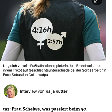
berlin
nord
wahrheit
verlag
verlag
veranstaltungen
shop
Ungleich verteilt: Fußballnationalspielerin Jule Brand weist mit
ihrem Trikot auf Geschlechtsunterschiede bei der Sorgearbeit hin
fragen & hilfe
Foto: Sebastian Gollnow/dpa
unterstützen
Interview von
Kaija Kutter
abo
genossenschaft
taz: Frau Scheiwe, was passiert beim 50.