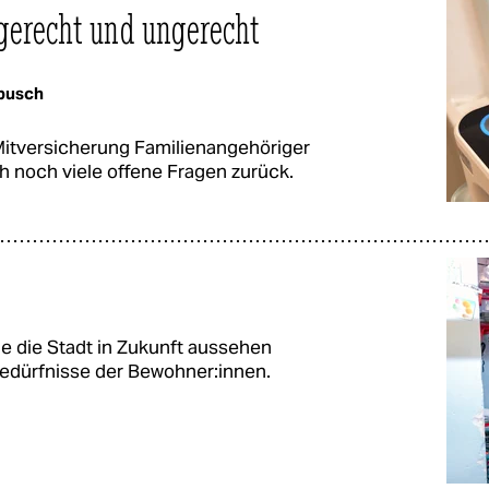
gerecht und ungerecht
bbusch
 Mitversicherung Familienangehöriger
h noch viele offene Fragen zurück.
wie die Stadt in Zukunft aussehen
dürfnisse der Be­woh­ne­r:in­nen.