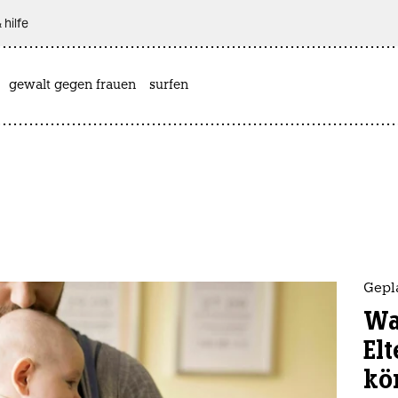
 hilfe
gewalt gegen frauen
surfen
Gepl
Wa
El
kö