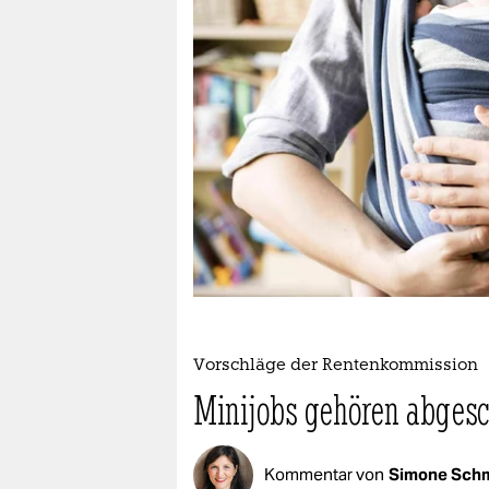
berlin
nord
wahrheit
verlag
verlag
veranstaltungen
shop
fragen & hilfe
unterstützen
Vorschläge der Rentenkommission
Minijobs gehören abgesc
abo
genossenschaft
Kommentar von
Simone Schm