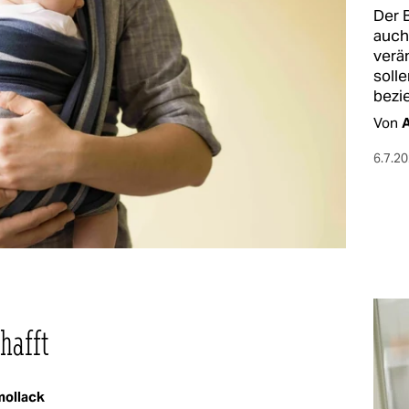
Der 
auch 
verä
solle
bezi
Von
A
6.7.2
hafft
ollack