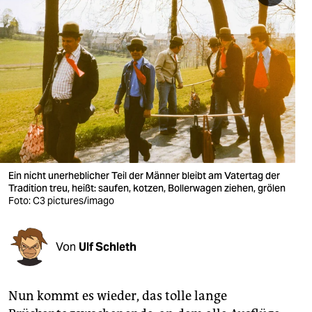
berlin
nord
wahrheit
verlag
verlag
veranstaltungen
Ein nicht unerheblicher Teil der Männer bleibt am Vatertag der
shop
Tradition treu, heißt: saufen, kotzen, Bollerwagen ziehen, grölen
Foto: C3 pictures/imago
fragen & hilfe
unterstützen
Von
Ulf Schleth
abo
genossenschaft
Nun kommt es wieder, das tolle lange