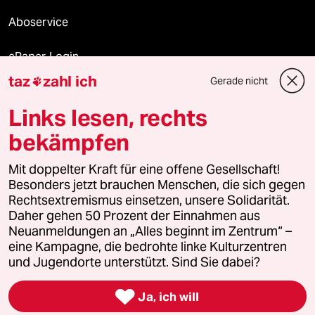
Aboservice
ePaper Login
taz
zahl ich
Gerade nicht

Downloads für Abonnierende
Links lesen, rechts
bekämpfen
© 2026 taz Verlags und Vertriebs GmbH
Mit doppelter Kraft für eine offene Gesellschaft!
Alle Rechte vorbehalten. Bei rechtlichen Fragen oder für Genehmigungen
wenden Sie sich bitte an
lizenzen@taz.de
Besonders jetzt brauchen Menschen, die sich gegen
Rechtsextremismus einsetzen, unsere Solidarität.
Daher gehen 50 Prozent der Einnahmen aus
Feedback
Redaktionsstatut
Kommune-Richtlinien
KI-
Neuanmeldungen an „Alles beginnt im Zentrum“ –
eine Kampagne, die bedrohte linke Kulturzentren
Leitlinie
Informant
Datenschutz
Impressum
AGB
und Jugendorte unterstützt. Sind Sie dabei?
Seitenwende
Einwilligungen widerrufen (Ads)

Ja, ich will