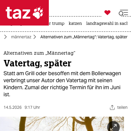

taz zahl ich
bergsteigen
usa unter trump
katzen
landtagswahl in sachs

taz zahl ich
ag
männertaz
Alternativen zum „Männertag“: Vatertag, später
taz zahl ich
themen
Alternativen zum „Männertag“
Vatertag, später
politik
Statt am Grill oder besoffen mit dem Bollerwagen
öko
verbringt unser Autor den Vatertag mit seinen
Kindern. Zumal der richtige Termin für ihn im Juni
gesellschaft
ist.
kultur
14.5.2026
9:17 Uhr
teilen
sport