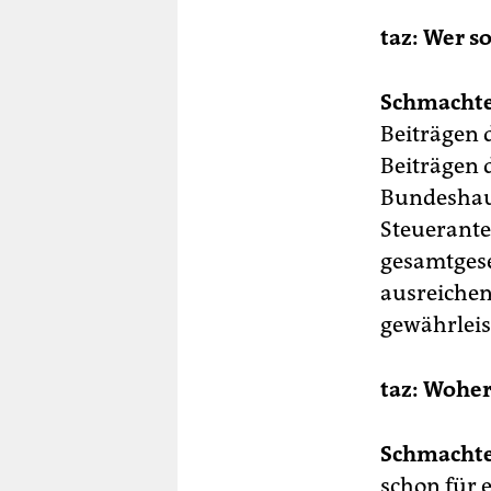
taz:
Wer so
Schmachte
Beiträgen 
Beiträgen 
Bundeshaus
Steuerantei
gesamtgese
ausreiche
gewährleis
taz:
Woher
Schmachte
schon für 