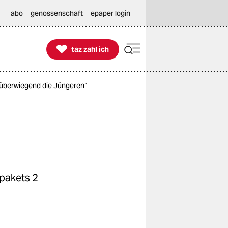
abo
genossenschaft
epaper login

taz zahl ich
taz zahl ich
 überwiegend die Jüngeren“
pakets 2