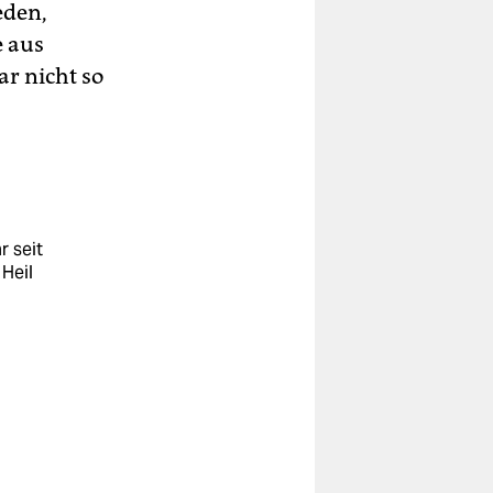
eden,
e aus
r nicht so
 seit
Heil