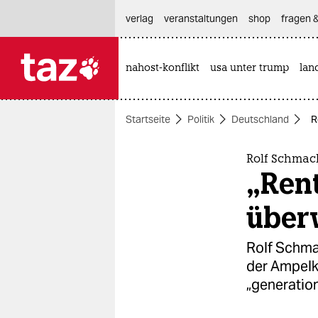
hautnavigation anspringen
hauptinhalt anspringen
footer anspringen
verlag
veranstaltungen
shop
fragen &
nahost-konflikt
usa unter trump
lan

taz zahl ich
taz zahl ich
Startseite
Politik
Deutschland
R
themen
politik
Rolf Schmac
„Ren
öko
über
gesellschaft
Rolf Schma
kultur
der Ampelko
„generatio
sport