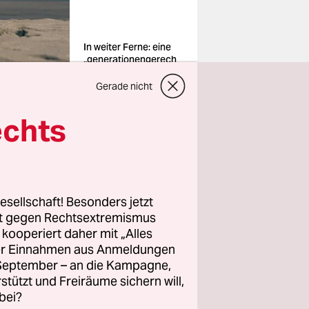
In weiter Ferne: eine
„generationengerech
te“ Rente
Foto: David
Gerade nicht
Pereiras/imago
echts
esellschaft! Besonders jetzt
inisterium
rt gegen Rechtsextremismus
ändig.
z kooperiert daher mit „Alles
te aber am
ller Einnahmen aus Anmeldungen
. September – an die Kampagne,
rstützt und Freiräume sichern will,
bei?