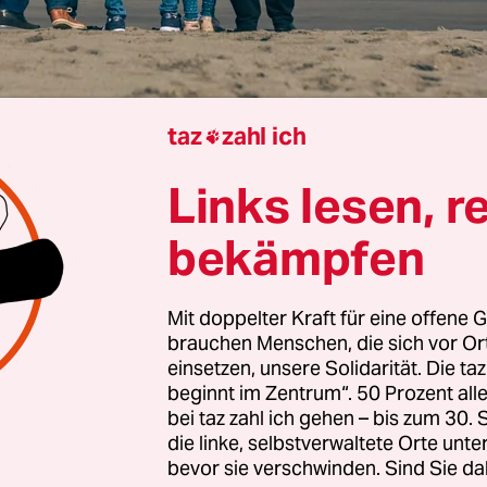
taz
zahl ich

Links lesen, r
rview von
Barbara Dribbusch
bekämpfen
Mit doppelter Kraft für eine offene G
 Schmachtenberg, Sie waren im Bundesarbeitsm
brauchen Menschen, die sich vor O
der Ampelregierung für das Rentenpaket 2 zust
einsetzen, unsere Solidarität. Die ta
lte das aktuelle Rentenniveau sichern, scheiter
beginnt im Zentrum“. 50 Prozent a
bei taz zahl ich gehen – bis zum 30
 der FDP. Kernfrage: Kann es überhaupt eine
die linke, selbstverwaltete Orte unte
nengerechte Rente geben?
bevor sie verschwinden. Sind Sie da