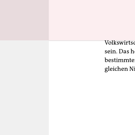
Rolf Schm
eine Verst
angemessen
Altersvors
Volkswirts
sein. Das 
bestimmten
gleichen 