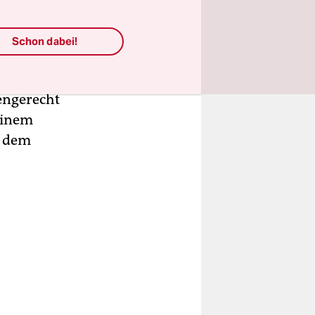
sellschaft
upt eine
Schon dabei!
kunft.
sollte die
nengerecht
 einem
u dem