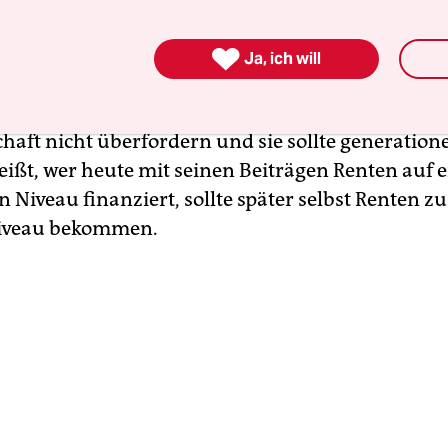
achtenberg:
Ja. Und zwar dann, wenn in dieser Ge
ändigung darüber erreicht wird, wie hoch überha

Ja, ich will
e Altersvorsorge aussehen soll, heute und in Zu
orge muss auskömmlich, also bedarfsgerecht sein, 
chaft nicht überfordern und sie sollte generatio
heißt, wer heute mit seinen Beiträgen Renten auf
 Niveau finanziert, sollte später selbst Renten z
Niveau bekommen.