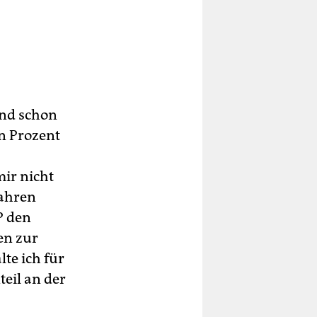
and schon
hn Prozent
mir nicht
Jahren
P den
en zur
te ich für
teil an der