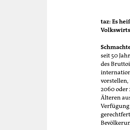
taz:
Es hei
Volkswirt
Schmachte
seit 50 Ja
des Bruttoi
internatio
vorstellen,
2060 oder 2
Älteren au
Verfügung z
gerechtfert
Bevölkeru