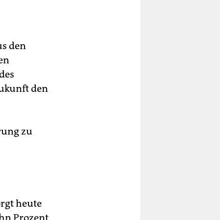
us den
den
 des
Zukunft den
rung zu
rgt heute
ehn Prozent