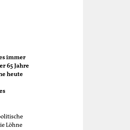
 es immer
er 65 Jahre
ine heute
es
olitische
ie Löhne