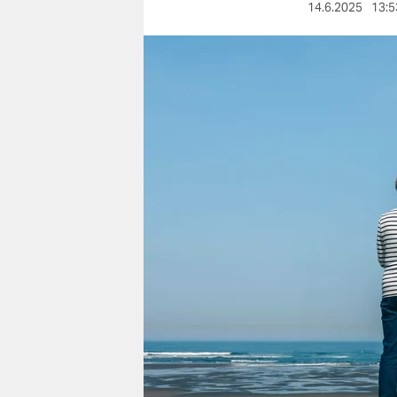
berlin
14.6.2025
13:5
nord
wahrheit
verlag
verlag
veranstaltungen
shop
fragen & hilfe
unterstützen
abo
genossenschaft