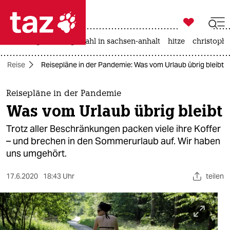

taz zahl ich
iran-krieg
landtagswahl in sachsen-anhalt
hitze
christophe

taz zahl ich
Reise
Reisepläne in der Pandemie: Was vom Urlaub übrig bleibt
taz zahl ich
themen
Reisepläne in der Pandemie
Was vom Urlaub übrig bleibt
politik
Trotz aller Beschränkungen packen viele ihre Koffer
öko
– und brechen in den Sommerurlaub auf. Wir haben
uns umgehört.
gesellschaft
17.6.2020
18:43 Uhr
teilen
kultur
sport