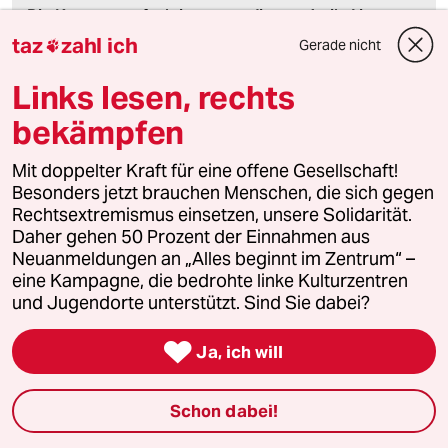
Die Kommentarfunktion unter diesem Artikel ist
geschlossen.
taz
zahl ich
Gerade nicht

Wir öffnen die Kommentarspalte bei ausgewählten
Artikeln für etwa drei Tage –
hier sind sie zu finden
.
Links lesen, rechts
bekämpfen
Mit doppelter Kraft für eine offene Gesellschaft!
Besonders jetzt brauchen Menschen, die sich gegen
hmpff
H
Rechtsextremismus einsetzen, unsere Solidarität.
21.06.2020
,
11:38 Uhr
Daher gehen 50 Prozent der Einnahmen aus
Brot für die Welt, Kuchen für mich - leider nix
Neuanmeldungen an „Alles beginnt im Zentrum“ –
Neues im linksgrünen Milieu. (So wie schon
eine Kampagne, die bedrohte linke Kulturzentren
dieser Spiegel-Artikel von 2014 titelt: »Bahn
und Jugendorte unterstützt. Sind Sie dabei?
predigen, Business fliegen«
www.spiegel.de/wir...en-a-1002376.html)

Ja, ich will
Wenn hier aber betont wird »Meine Freiheit ist
mir sehr wichtig.« schimmert unter dem
gehobenen Selbstmitleid schon ein
Schon dabei!
bemerkenswerter »Wohlstandstrotz« durch,
wie Nico Paech es im taz-Interview nennt.