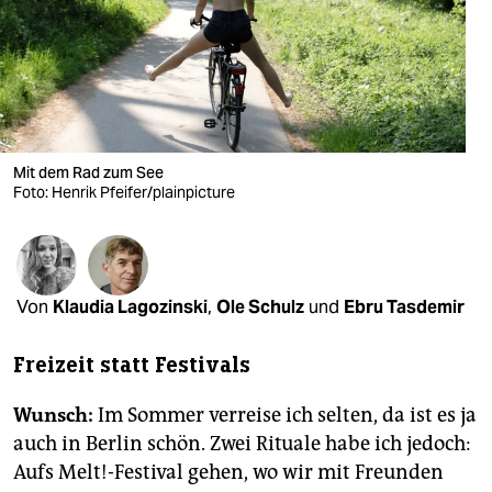
berlin
nord
wahrheit
verlag
Mit dem Rad zum See
verlag
Foto: Henrik Pfeifer/plainpicture
veranstaltungen
shop
Von
Klaudia Lagozinski
,
Ole Schulz
und
Ebru Tasdemir
fragen & hilfe
Freizeit statt Festivals
unterstützen
abo
Wunsch:
Im Sommer verreise ich selten, da ist es ja
auch in Berlin schön. Zwei Rituale habe ich jedoch:
genossenschaft
Aufs Melt!-Festival gehen, wo wir mit Freunden