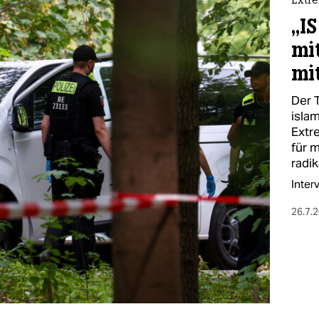
Extr
„IS
mi
mi
Der T
isla
Extr
für m
radik
Inter
26.7.