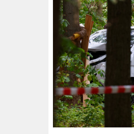
berlin
nord
wahrheit
verlag
verlag
veranstaltungen
shop
fragen & hilfe
unterstützen
abo
genossenschaft