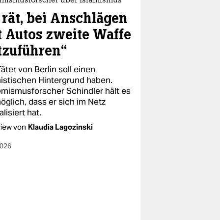
emismusforscher über Islamismus
 rät, bei Anschlägen
t Autos zweite Waffe
tzuführen“
äter von Berlin soll einen
mistischen Hintergrund haben.
emismusforscher Schindler hält es
öglich, dass er sich im Netz
alisiert hat.
view von
Klaudia Lagozinski
2026