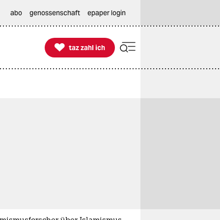
abo
genossenschaft
epaper login

taz zahl ich
taz zahl ich