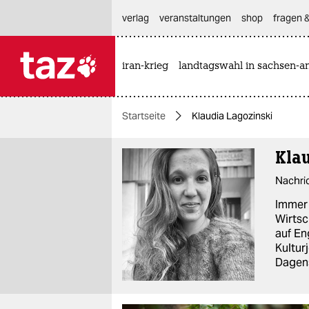
hautnavigation anspringen
hauptinhalt anspringen
footer anspringen
verlag
veranstaltungen
shop
fragen &
iran-krieg
landtagswahl in sachsen-an

taz zahl ich
taz zahl ich
Startseite
Klaudia Lagozinski
themen
Kla
politik
Nachri
öko
Immer 
gesellschaft
Wirtsc
auf En
kultur
Kultur
Dagens
sport