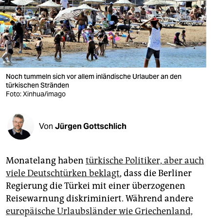
berlin
nord
wahrheit
verlag
Noch tummeln sich vor allem inländische Urlauber an den
verlag
türkischen Stränden
Foto: Xinhua/imago
veranstaltungen
shop
Von
Jürgen Gottschlich
fragen & hilfe
Monatelang haben
türkische Politiker, aber auch
unterstützen
viele Deutschtürken beklagt
, dass die Berliner
abo
Regierung die Türkei mit einer überzogenen
Reisewarnung diskriminiert. Während andere
genossenschaft
europäische Urlaubsländer wie Griechenland,