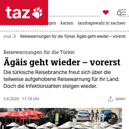

taz zahl ich
ceuta
hitze
bergsteigen
katzen
landtagswahl in sachsen-

taz zahl ich
avirus
Reisewarnungen für die Türkei: Ägäis geht wieder – vorerst
taz zahl ich
themen
Reisewarnungen für die Türkei
Ägäis geht wieder – vorerst
politik
Die türkische Reisebranche freut sich über die
öko
teilweise aufgehobene Reisewarnung für ihr Land.
Doch die Infektionzahlen steigen wieder.
gesellschaft
5.8.2020
17:18 Uhr
teilen
kultur
sport