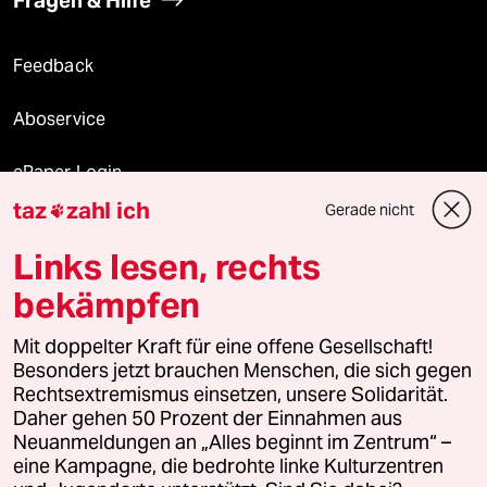
Fragen & Hilfe
Feedback
Aboservice
ePaper Login
taz
zahl ich
Gerade nicht

Downloads für Abonnierende
Links lesen, rechts
bekämpfen
© 2026 taz Verlags und Vertriebs GmbH
Mit doppelter Kraft für eine offene Gesellschaft!
Alle Rechte vorbehalten. Bei rechtlichen Fragen oder für Genehmigungen
wenden Sie sich bitte an
lizenzen@taz.de
Besonders jetzt brauchen Menschen, die sich gegen
Rechtsextremismus einsetzen, unsere Solidarität.
Daher gehen 50 Prozent der Einnahmen aus
Feedback
Redaktionsstatut
Kommune-Richtlinien
KI-
Neuanmeldungen an „Alles beginnt im Zentrum“ –
eine Kampagne, die bedrohte linke Kulturzentren
Leitlinie
Informant
Datenschutz
Impressum
AGB