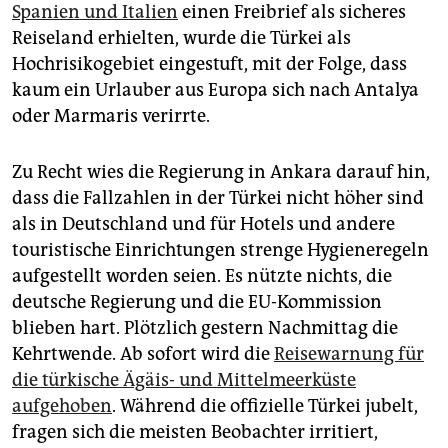
epaper login
Spanien und Italien
einen Freibrief als sicheres
Reiseland erhielten, wurde die Türkei als
Hochrisikogebiet eingestuft, mit der Folge, dass
kaum ein Urlauber aus ­Europa sich nach Antalya
oder Marmaris verirrte.
Zu Recht wies die Regierung in Ankara darauf hin,
dass die Fallzahlen in der Türkei nicht höher sind
als in Deutschland und für Hotels und andere
touristische Einrichtungen strenge Hygiene­regeln
aufgestellt worden seien. Es nützte nichts, die
deutsche­ ­Regierung und die EU-Kommission
blieben hart. Plötzlich gestern Nachmittag die
Kehrtwende. Ab sofort wird die
Reisewarnung für
die türkische Ägäis- und Mittelmeerküste
aufgehoben
. Während die offizielle Türkei jubelt,
fragen sich die meisten Beobachter irritiert,