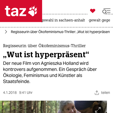

taz zahl ich
hitze
surfen
landtagswahl in sachsen-anhalt
gewalt gegen

taz zahl ich
us
Regisseurin über Ökofeminismus-Thriller: „Wut ist hyperpräsent“
taz zahl ich
themen
Regisseurin über Ökofeminismus-Thriller
„Wut ist hyperpräsent“
politik
Der neue Film von Agnieszka Holland wird
öko
kontrovers aufgenommen. Ein Gespräch über
Ökologie, Feminismus und Künstler als
gesellschaft
Staatsfeinde.
kultur
4.1.2018
9:41 Uhr
teilen
sport