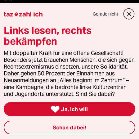
taz
zahl ich
Gesellschaft
Gerade nicht

Links lesen, rechts
Kultur
bekämpfen
Sport
Mit doppelter Kraft für eine offene Gesellschaft!
Berlin
Besonders jetzt brauchen Menschen, die sich gegen
Rechtsextremismus einsetzen, unsere Solidarität.
Daher gehen 50 Prozent der Einnahmen aus
Nord
Neuanmeldungen an „Alles beginnt im Zentrum“ –
eine Kampagne, die bedrohte linke Kulturzentren
Wahrheit
und Jugendorte unterstützt. Sind Sie dabei?

Ja, ich will
Themen
Schon dabei!
Hitze