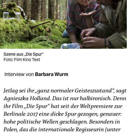
berlin
nord
wahrheit
verlag
verlag
Szene aus „Die Spur“
Foto: Film Kino Text
veranstaltungen
Interview von
Barbara Wurm
shop
fragen & hilfe
Jetlag sei ihr „ganz normaler Geisteszustand“, sagt
Agnieszka Holland. Das ist nur ­halb­ironisch. Denn
unterstützen
ihr Film „Die Spur“ hat seit der Weltpremiere zur
abo
Berlinale 2017 eine dicke Spur gezogen, genauer:
hohe politische Wellen geschlagen. Besonders in
genossenschaft
Polen, das die internationale Regisseurin (unter