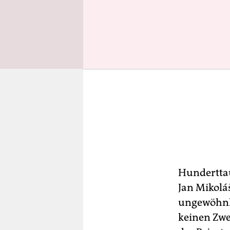
Hunderttau
Jan Mikolá
ungewöhnli
keinen Zwe