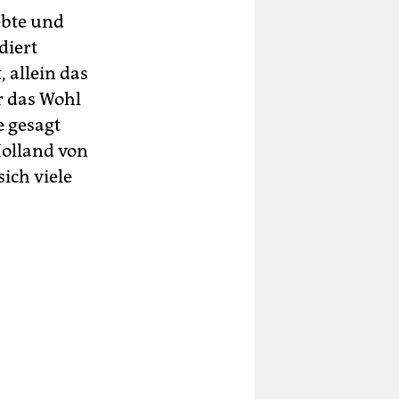
ebte und
diert
, allein das
r das Wohl
e gesagt
Holland von
ich viele