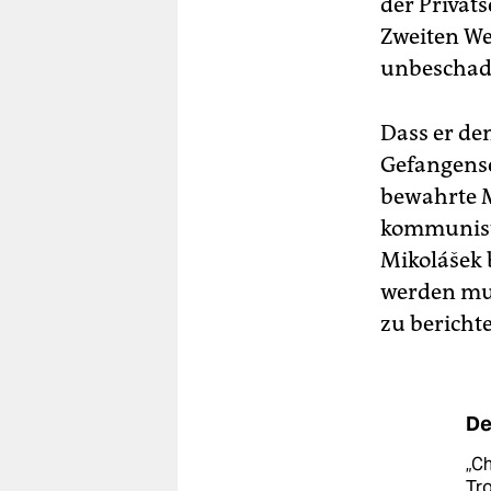
der Privats
Zweiten We
unbeschade
Dass er de
Gefangensc
bewahrte M
kommunist
Mikolášek 
werden mus
zu bericht
De
„Ch
Tro