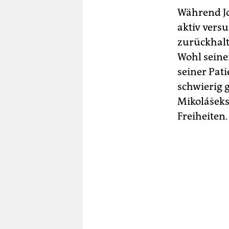
Während Jo
aktiv vers
zurückhalte
Wohl seine
seiner Pat
schwierig 
Mikolášeks
Freiheiten.