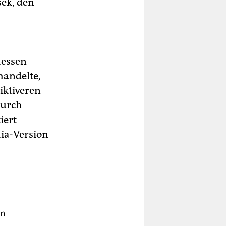
šek, den
dessen
handelte,
iktiveren
durch
iert
ia-Version
an