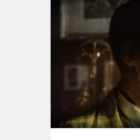
berlin
nord
wahrheit
verlag
verlag
veranstaltungen
shop
fragen & hilfe
unterstützen
abo
genossenschaft