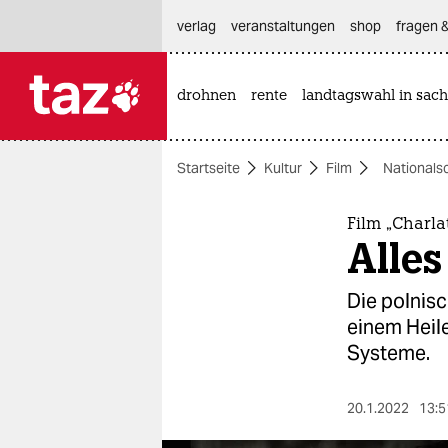
hautnavigation anspringen
hauptinhalt anspringen
footer anspringen
verlag
veranstaltungen
shop
fragen &
drohnen
rente
landtagswahl in sach

taz zahl ich
taz zahl ich
Startseite
Kultur
Film
Nationals
themen
politik
Film „Charl
Alles
öko
Die polnisc
gesellschaft
einem Heile
Systeme.
kultur
sport
20.1.2022
13:5