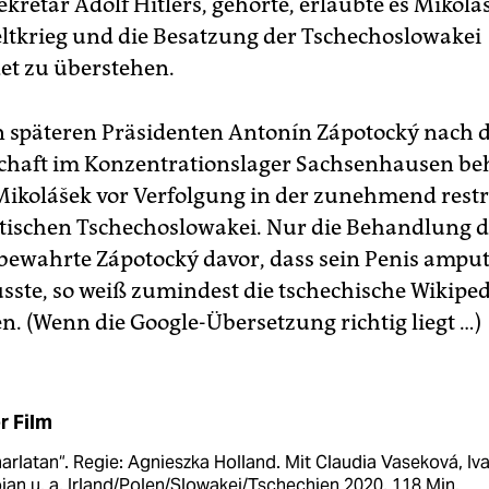
ekretär Adolf Hitlers, gehörte, erlaubte es Mikolá
ltkrieg und die Besatzung der Tschechoslowakei
t zu überstehen.
n späteren Präsidenten Antonín Zápotocký nach 
haft im Konzentrationslager Sachsenhausen be
ikolášek vor Verfolgung in der zunehmend restr
ischen Tschechoslowakei. Nur die Behandlung 
bewahrte Zápotocký davor, dass sein Penis amput
ste, so weiß zumindest die tschechische Wikiped
en. (Wenn die Google-Übersetzung richtig liegt …)
r Film
arlatan“. Regie: Agnieszka Holland. Mit Claudia Vaseková, Iv
jan u. a. Irland/Polen/Slowakei/Tschechien 2020, 118 Min.