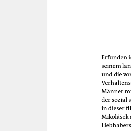
Erfunden i
seinem lang
und die vo
Verhaltens
Männer mut
der sozial
in dieser 
Mikolášek 
Liebhabers