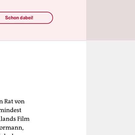
Schon dabei!
n Rat von
umindest
lands Film
 Bormann,