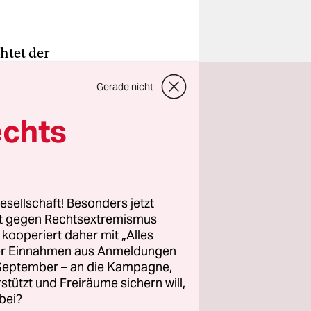
htet der
unden fällt
Gerade nicht
 oder auch
echts
 älterer
sen Sohn
sseurin ­
esellschaft! Besonders jetzt
Jahre in der
rt gegen Rechtsextremismus
Titel
z kooperiert daher mit „Alles
ller Einnahmen aus Anmeldungen
. September – an die Kampagne,
rstützt und Freiräume sichern will,
bei?