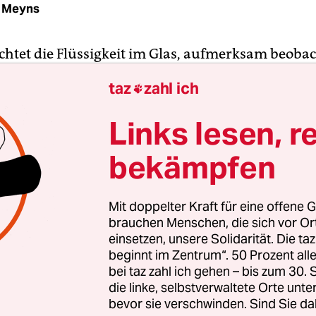
 Meyns
chtet die Flüssigkeit im Glas, aufmerksam beobac
edimente, die im Sonnenlicht glitzern. Binnen Sek
taz
zahl ich

iagnose: ob Nierensteine, Infektion der Atemwege
rebs.
Links lesen, r
bekämpfen
t liegt im Urin, zumindest für Jan Mikolášek (als
elt von Ivan Trojan, in jüngeren Jahren von des
an), Hauptfigur im neuen Film der
polnischen Regi
Mit doppelter Kraft für eine offene G
 Holland
. Ist dieser Mann, der hier Ende der 50er 
brauchen Menschen, die sich vor O
en Provinz praktiziert, ein Scharlatan, wie es der 
einsetzen, unsere Solidarität. Die ta
beginnt im Zentrum“. 50 Prozent a
, oder ein Mann mit besonderen Fähigkeiten?
bei taz zahl ich gehen – bis zum 30
die linke, selbstverwaltete Orte unte
bevor sie verschwinden. Sind Sie da