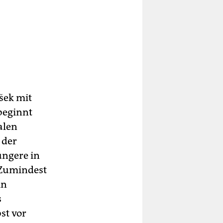
šek mit
 beginnt
alen
 der
üngere in
 Zumindest
in
s
st vor