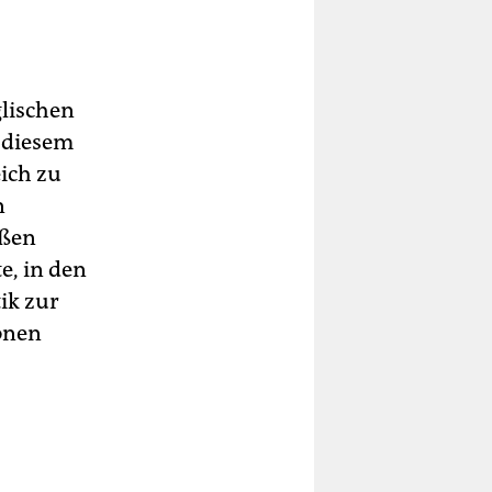
glischen
n diesem
eich zu
n
oßen
e, in den
ik zur
ionen