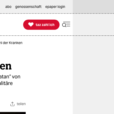
abo
genossenschaft
epaper login

taz zahl ich
taz zahl ich
hl der Kranken
ken
atan“ von
litäre
teilen