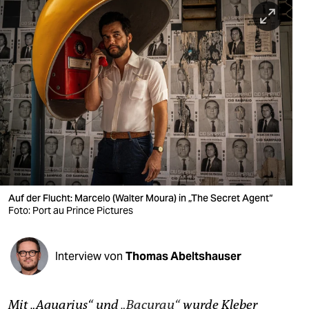
berlin
nord
wahrheit
verlag
verlag
veranstaltungen
shop
Auf der Flucht: Marcelo (Walter Moura) in „The Secret Agent“
fragen & hilfe
Foto: Port au Prince Pictures
unterstützen
Interview von
Thomas Abeltshauser
abo
genossenschaft
Mit „Aquarius“ und
„Bacurau“
wurde Kleber