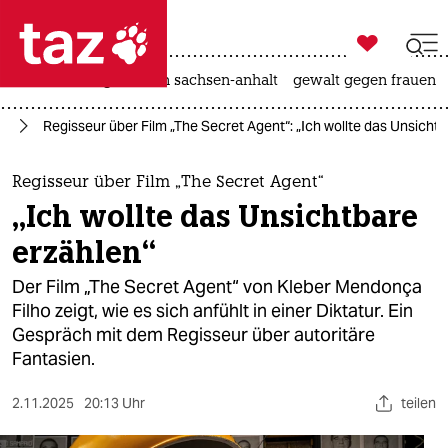

taz zahl ich
hitze
landtagswahl in sachsen-anhalt
gewalt gegen frauen

taz zahl ich
lm
Regisseur über Film „The Secret Agent“: „Ich wollte das Unsicht
taz zahl ich
themen
Regisseur über Film „The Secret Agent“
„Ich wollte das Unsichtbare
politik
erzählen“
öko
Der Film „The Secret Agent“ von Kleber Mendonça
Filho zeigt, wie es sich anfühlt in einer Diktatur. Ein
gesellschaft
Gespräch mit dem Regisseur über autoritäre
Fantasien.
kultur
sport
2.11.2025
20:13 Uhr
teilen