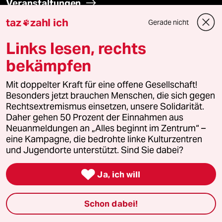
Veranstaltungen
taz
zahl ich
Gerade nicht

Demnächst
Links lesen, rechts
Vor Ort
bekämpfen
Live im Stream
Mit doppelter Kraft für eine offene Gesellschaft!
Besonders jetzt brauchen Menschen, die sich gegen
Rechtsextremismus einsetzen, unsere Solidarität.
Vergangene
Daher gehen 50 Prozent der Einnahmen aus
Neuanmeldungen an „Alles beginnt im Zentrum“ –
taz lab 2027
eine Kampagne, die bedrohte linke Kulturzentren
und Jugendorte unterstützt. Sind Sie dabei?

Mehr taz Lesestoff
Ja, ich will
Schon dabei!
taz Blogs