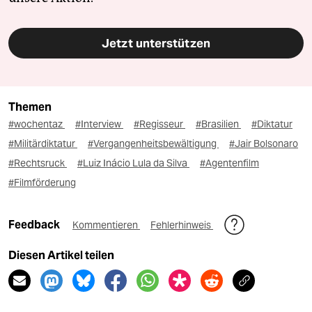
Jetzt unterstützen
Themen
#wochentaz
#Interview
#Regisseur
#Brasilien
#Diktatur
#Militärdiktatur
#Vergangenheitsbewältigung
#Jair Bolsonaro
#Rechtsruck
#Luiz Inácio Lula da Silva
#Agentenfilm
#Filmförderung
Feedback
Kommentieren
Fehlerhinweis
Diesen Artikel teilen