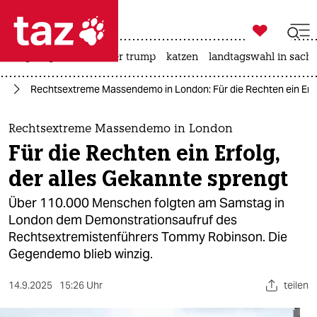

taz zahl ich
bergsteigen
usa unter trump
katzen
landtagswahl in sachs

taz zahl ich
pa
Rechtsextreme Massendemo in London: Für die Rechten ein Erfol
taz zahl ich
themen
Rechtsextreme Massendemo in London
Für die Rechten ein Erfolg,
politik
der alles Gekannte sprengt
öko
Über 110.000 Menschen folgten am Samstag in
London dem Demonstrationsaufruf des
gesellschaft
Rechtsextremistenführers Tommy Robinson. Die
Gegendemo blieb winzig.
kultur
sport
14.9.2025
15:26 Uhr
teilen