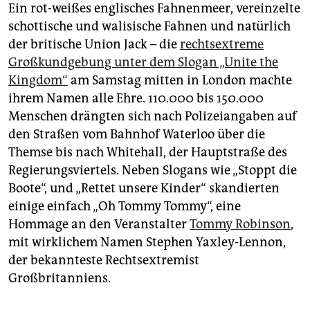
epaper login
Ein rot-weißes englisches Fahnenmeer, vereinzelte
schottische und walisische Fahnen und natürlich
der britische Union Jack – die
rechtsextreme
Großkundgebung unter dem Slogan „Unite the
Kingdom“
am Samstag mitten in London machte
ihrem Namen alle Ehre. 110.000 bis 150.000
Menschen drängten sich nach Polizeiangaben auf
den Straßen vom Bahnhof Waterloo über die
Themse bis nach Whitehall, der Hauptstraße des
Regierungsviertels. Neben Slogans wie „Stoppt die
Boote“, und „Rettet unsere Kinder“ skandierten
einige einfach „Oh Tommy Tommy“, eine
Hommage an den Veranstalter
Tommy Robinson
,
mit wirklichem Namen Stephen Yaxley-Lennon,
der bekannteste Rechtsextremist
Großbritanniens.