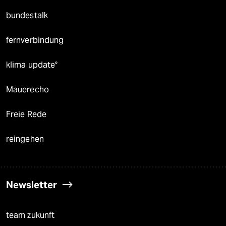
bundestalk
fernverbindung
klima update°
Mauerecho
Freie Rede
reingehen
Newsletter
team zukunft