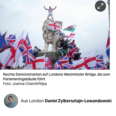
berlin
nord
wahrheit
verlag
verlag
veranstaltungen
shop
Rechte Demonstranten auf Londons Westminster Bridge, die zum
fragen & hilfe
Parlamentsgebäude führt
Foto: Joanna Chan/AP/dpa
unterstützen
abo
Aus London
Daniel Zylbersztajn-Lewandowski
genossenschaft