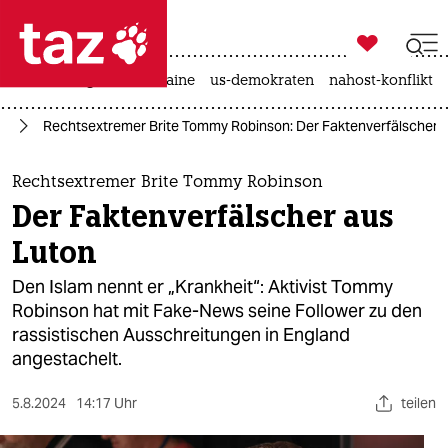

taz zahl ich
hitze
krieg in der ukraine
us-demokraten
nahost-konflikt

taz zahl ich
us
Rechtsextremer Brite Tommy Robinson: Der Faktenverfälscher 
taz zahl ich
themen
Rechtsextremer Brite Tommy Robinson
Der Faktenverfälscher aus
politik
Luton
öko
Den Islam nennt er „Krankheit“: Aktivist Tommy
Robinson hat mit Fake-News seine Follower zu den
gesellschaft
rassistischen Ausschreitungen in England
angestachelt.
kultur
sport
5.8.2024
14:17 Uhr
teilen