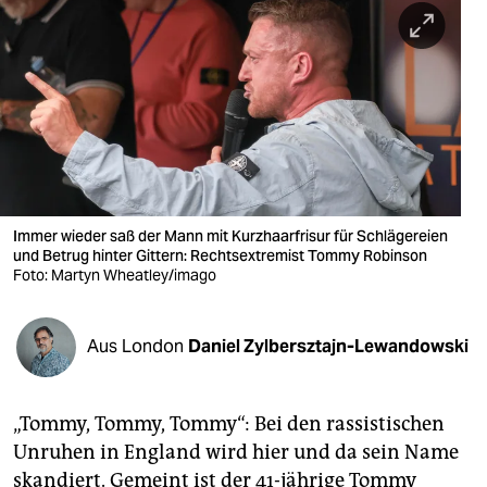
berlin
nord
wahrheit
verlag
verlag
veranstaltungen
Immer wieder saß der Mann mit Kurzhaarfrisur für Schlägereien
und Betrug hinter Gittern: Rechtsextremist Tommy Robinson
Foto: Martyn Wheatley/imago
shop
fragen & hilfe
Aus London
Daniel Zylbersztajn-Lewandowski
unterstützen
abo
„Tommy, Tommy, Tommy“: Bei den rassistischen
genossenschaft
Unruhen in England wird hier und da sein Name
skandiert. Gemeint ist der 41-jährige Tommy