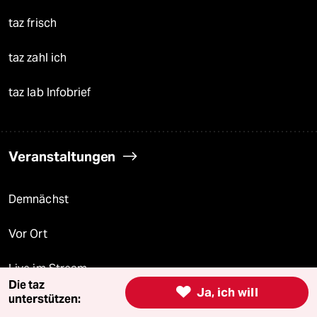
taz frisch
taz zahl ich
taz lab Infobrief
Veranstaltungen
Demnächst
Vor Ort
Live im Stream
Die taz

Ja, ich will
unterstützen:
Vergangene