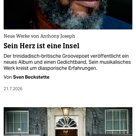
berlin
nord
wahrheit
Neue Werke von Anthony Joseph
verlag
Sein Herz ist eine Insel
verlag
Der trinidadisch-britische Groovepoet veröffentlicht ein
neues Album und einen Gedichtband. Sein musikalisches
veranstaltungen
Werk kreist um diasporische Erfahrungen.
Von
Sven Beckstette
shop
21.7.2026
fragen & hilfe
unterstützen
abo
genossenschaft