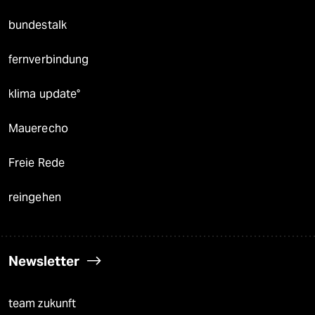
bundestalk
fernverbindung
klima update°
Mauerecho
Freie Rede
reingehen
Newsletter
team zukunft