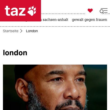

taz zahl ich
hitze
landtagswahl in sachsen-anhalt
gewalt gegen frauen

taz zahl ich
Startseite
London
taz zahl ich
themen
london
politik
öko
gesellschaft
kultur
sport