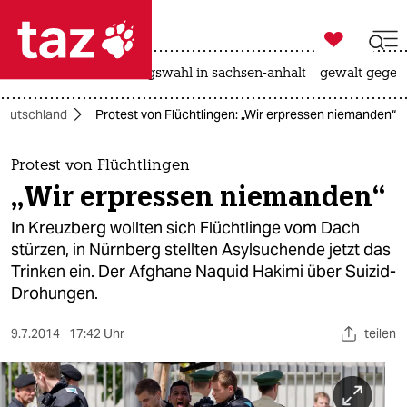

taz zahl ich
hitze
surfen
landtagswahl in sachsen-anhalt
gewalt gegen

taz zahl ich
Deutschland
Protest von Flüchtlingen: „Wir erpressen niemanden“
taz zahl ich
themen
Protest von Flüchtlingen
„Wir erpressen niemanden“
politik
In Kreuzberg wollten sich Flüchtlinge vom Dach
öko
stürzen, in Nürnberg stellten Asylsuchende jetzt das
Trinken ein. Der Afghane Naquid Hakimi über Suizid-
gesellschaft
Drohungen.
kultur
9.7.2014
17:42 Uhr
teilen
sport