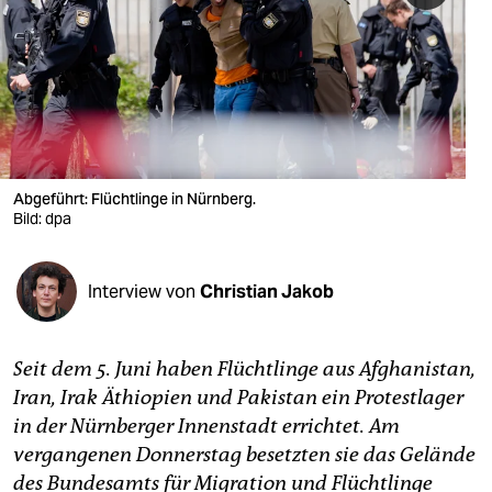
berlin
nord
wahrheit
verlag
verlag
Abgeführt: Flüchtlinge in Nürnberg.
Bild: dpa
veranstaltungen
shop
Interview von
Christian Jakob
fragen & hilfe
unterstützen
Seit dem 5. Juni haben Flüchtlinge aus Afghanistan,
Iran, Irak Äthiopien und Pakistan ein Protestlager
abo
in der Nürnberger Innenstadt errichtet. Am
genossenschaft
vergangenen Donnerstag besetzten sie das Gelände
des Bundesamts für Migration und Flüchtlinge