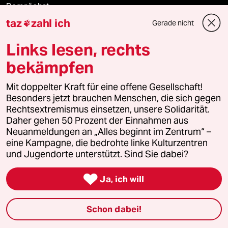
Demnächst
taz
zahl ich
Gerade nicht

Vor Ort
Links lesen, rechts
Live im Stream
bekämpfen
Vergangene
Mit doppelter Kraft für eine offene Gesellschaft!
Besonders jetzt brauchen Menschen, die sich gegen
taz lab 2027
Rechtsextremismus einsetzen, unsere Solidarität.
Daher gehen 50 Prozent der Einnahmen aus
Neuanmeldungen an „Alles beginnt im Zentrum“ –
eine Kampagne, die bedrohte linke Kulturzentren
Mehr taz Lesestoff
und Jugendorte unterstützt. Sind Sie dabei?

Ja, ich will
taz Blogs
Schon dabei!
taz FUTURZWEI