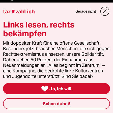
taz
zahl ich
Gerade nicht

Feedback
Links lesen, rechts
Aboservice
bekämpfen
ePaper Login
Mit doppelter Kraft für eine offene Gesellschaft!
Besonders jetzt brauchen Menschen, die sich gegen
Downloads für Abonnierende
Rechtsextremismus einsetzen, unsere Solidarität.
Daher gehen 50 Prozent der Einnahmen aus
Neuanmeldungen an „Alles beginnt im Zentrum“ –
eine Kampagne, die bedrohte linke Kulturzentren
© 2026 taz Verlags und Vertriebs GmbH
und Jugendorte unterstützt. Sind Sie dabei?
Alle Rechte vorbehalten. Bei rechtlichen Fragen oder für Genehmigungen
wenden Sie sich bitte an
lizenzen@taz.de

Ja, ich will
Feedback
Redaktionsstatut
Kommune-Richtlinien
KI-
Schon dabei!
Leitlinie
Informant
Datenschutz
Impressum
AGB