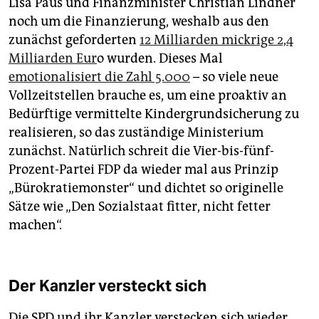
Lisa Paus und Finanzminister Christian Lindner
noch um die Finanzierung, weshalb aus den
zunächst geforderten
12 Milliarden mickrige 2,4
Milliarden Eur
o wurden. Dieses Mal
emotionalisiert die Zahl 5.000
– so viele neue
Vollzeitstellen brauche es, um eine proaktiv an
Bedürftige vermittelte Kindergrund­sicherung zu
realisieren, so das zuständige Ministerium
zunächst. Natürlich schreit die Vier-bis-fünf-
Prozent-Partei FDP da wieder mal aus Prinzip
„Bürokratiemonster“ und dichtet so originelle
Sätze wie „Den Sozialstaat fitter, nicht fetter
machen“.
Der Kanzler versteckt sich
Die SPD und ihr Kanzler verstecken sich wieder