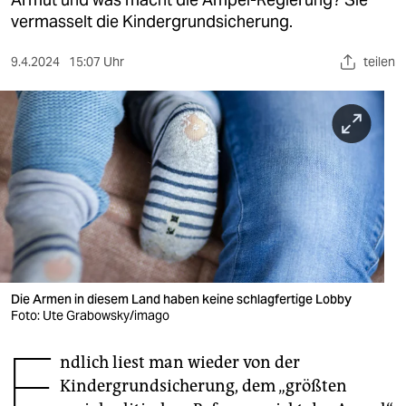
berlin
vermasselt die Kindergrundsicherung.
nord
9.4.2024
15:07 Uhr
teilen
wahrheit
verlag
verlag
veranstaltungen
shop
fragen & hilfe
unterstützen
Die Armen in diesem Land haben keine schlagfertige Lobby
Foto: Ute Grabowsky/imago
abo
E
ndlich liest man wieder von der
genossenschaft
Kindergrundsicherung, dem „größten