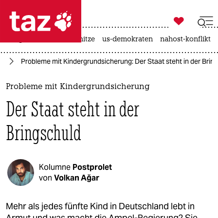

taz zahl ich
krieg in der ukraine
hitze
us-demokraten
nahost-konflikt

taz zahl ich
en
Probleme mit Kindergrundsicherung: Der Staat steht in der Brin
taz zahl ich
themen
Probleme mit Kindergrundsicherung
Der Staat steht in der
politik
Bringschuld
öko
gesellschaft
Kolumne
Postprolet
kultur
von
Volkan Ağar
sport
Mehr als jedes fünfte Kind in Deutschland lebt in
Armut und was macht die Ampel-Regierung? Sie