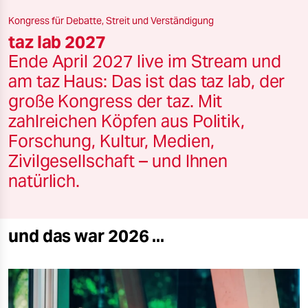
berlin
Kongress für Debatte, Streit und Verständigung
nord
taz lab 2027
Ende April 2027 live im Stream und
wahrheit
am taz Haus: Das ist das taz lab, der
verlag
große Kongress der taz. Mit
zahlreichen Köpfen aus Politik,
verlag
Forschung, Kultur, Medien,
veranstaltungen
Zivilgesellschaft – und Ihnen
shop
natürlich.
fragen & hilfe
unterstützen
und das war 2026 ...
abo
genossenschaft