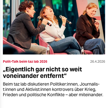
epaper login
Polit-Talk beim taz lab 2026
26.4.2026
„Eigentlich gar nicht so weit
voneinander entfernt“
Beim taz lab diskutieren Politiker:innen, Jour­na­lis­
t:in­nen und Ak­ti­vis­t:in­nen kontrovers über Krieg,
Frieden und politische Konflikte – aber miteinander.