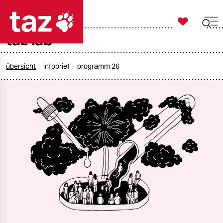

taz zahl ich
taz lab

taz zahl ich
taz zahl ich
übersicht
infobrief
programm 26
themen
politik
öko
gesellschaft
kultur
sport