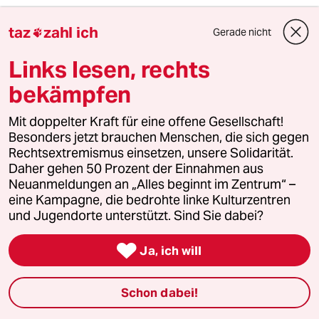
taz
zahl ich
Gerade nicht

2
EU nach Ceuta
Links lesen, rechts
Zur Freude der Antieuropäer
bekämpfen
Mit doppelter Kraft für eine offene Gesellschaft!
3
Stressbedingte Ausfälle
Besonders jetzt brauchen Menschen, die sich gegen
Ungesunde Arbeitswelt
Rechtsextremismus einsetzen, unsere Solidarität.
Daher gehen 50 Prozent der Einnahmen aus
Neuanmeldungen an „Alles beginnt im Zentrum“ –
eine Kampagne, die bedrohte linke Kulturzentren
4
FDP-Chef Kubicki über seine Partei
und Jugendorte unterstützt. Sind Sie dabei?
„Wie Sie sehen, lebe ich“

Ja, ich will
5
Wegbrechende Spritsteuer
Schon dabei!
Die Briten nennen es Fahrstromsteuer