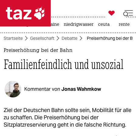

taz zahl ich
hitze
krieg in der ukraine
niedrigwasser
ceuta
rente

taz zahl ich
Startseite
Gesellschaft
Debatte
Preiserhöhung bei der Bah
taz zahl ich
Preiserhöhung bei der Bahn
themen
Familienfeindlich und unsozial
politik
öko
Kommentar von
Jonas Wahmkow
gesellschaft
kultur
Ziel der Deutschen Bahn sollte sein, Mobilität für alle
zu schaffen. Die Preiserhöhung bei der
sport
Sitzplatzreservierung geht in die falsche Richtung.