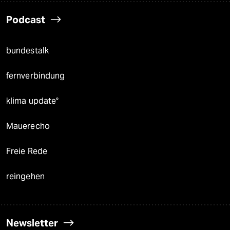
Podcast
bundestalk
fernverbindung
klima update°
Mauerecho
Freie Rede
reingehen
Newsletter