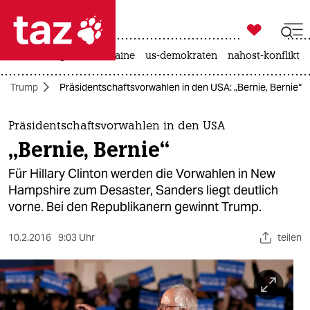

taz zahl ich
hitze
krieg in der ukraine
us-demokraten
nahost-konflikt

taz zahl ich
er Trump
Präsidentschaftsvorwahlen in den USA: „Bernie, Bernie“
taz zahl ich
themen
Präsidentschaftsvorwahlen in den USA
„Bernie, Bernie“
politik
Für Hillary Clinton werden die Vorwahlen in New
öko
Hampshire zum Desaster, Sanders liegt deutlich
vorne. Bei den Republikanern gewinnt Trump.
gesellschaft
10.2.2016
9:03 Uhr
teilen
kultur
sport