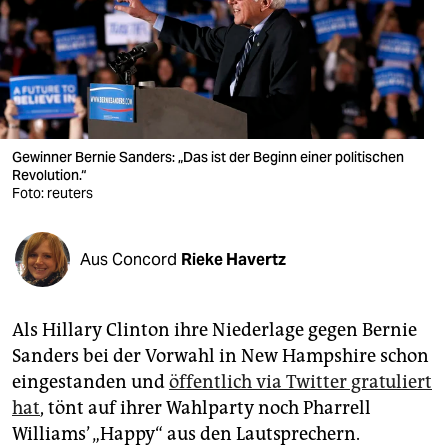
berlin
nord
wahrheit
verlag
Gewinner Bernie Sanders: „Das ist der Beginn einer politischen
verlag
Revolution.“
Foto: reuters
veranstaltungen
shop
Aus Concord
Rieke Havertz
fragen & hilfe
Als Hillary Clinton ihre Niederlage gegen Bernie
unterstützen
Sanders bei der Vorwahl in New Hampshire schon
abo
eingestanden und
öffentlich via Twitter gratuliert
hat
, tönt auf ihrer Wahlparty noch Pharrell
genossenschaft
Williams’ „Happy“ aus den Lautsprechern.