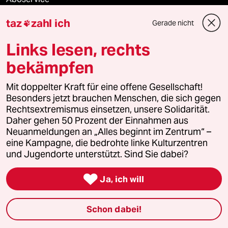
taz
zahl ich
Gerade nicht

ePaper Login
Links lesen, rechts
Downloads für Abonnierende
bekämpfen
Mit doppelter Kraft für eine offene Gesellschaft!
© 2026 taz Verlags und Vertriebs GmbH
Besonders jetzt brauchen Menschen, die sich gegen
Alle Rechte vorbehalten. Bei rechtlichen Fragen oder für Genehmigungen
Rechtsextremismus einsetzen, unsere Solidarität.
wenden Sie sich bitte an
lizenzen@taz.de
Daher gehen 50 Prozent der Einnahmen aus
Neuanmeldungen an „Alles beginnt im Zentrum“ –
eine Kampagne, die bedrohte linke Kulturzentren
Feedback
Redaktionsstatut
Kommune-Richtlinien
KI-
und Jugendorte unterstützt. Sind Sie dabei?
Leitlinie
Informant
Datenschutz
Impressum
AGB

Ja, ich will
Seitenwende
Einwilligungen widerrufen (Ads)
Schon dabei!