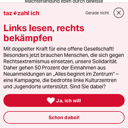
Machterlangung eben durch gewisse
psychische Anomalien gestützt wird. Ich hätte
taz
zahl ich
Gerade nicht
dem Autor gern eine etwas differenziertere

Betrachtung abverlangt; vll mit
Links lesen, rechts
Gesellschaftanalytikern belesen, bspw Erich
Fromm.
bekämpfen
Mit doppelter Kraft für eine offene Gesellschaft!
Besonders jetzt brauchen Menschen, die sich gegen
Rainer B.
Rechtsextremismus einsetzen, unsere Solidarität.
10.01.2018
,
16:54 Uhr
Daher gehen 50 Prozent der Einnahmen aus
@lions:
Neuanmeldungen an „Alles beginnt im Zentrum“ –
Mit Ferndiagnosen sollte man sich
eine Kampagne, die bedrohte linke Kulturzentren
tunlichst besser zurückhalten.
und Jugendorte unterstützt. Sind Sie dabei?
Der Wahnsinn hat in der Geschichte
auch nicht selten die Psychiatrien

Ja, ich will
selbst mitgeprägt. Denken Sie nur
mal an Radovan Karadžić.
Schon dabei!