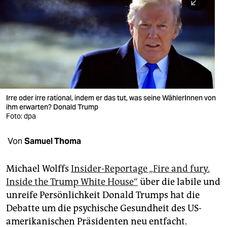
berlin
nord
wahrheit
verlag
verlag
Irre oder irre rational, indem er das tut, was seine WählerInnen von
ihm erwarten? Donald Trump
veranstaltungen
Foto: dpa
shop
Von
Samuel Thoma
fragen & hilfe
unterstützen
Michael Wolffs
Insider-Reportage „Fire and fury.
Inside the Trump White House“
über die labile und
abo
unreife Persönlichkeit Donald Trumps hat die
Debatte um die psychische Gesundheit des US-
genossenschaft
amerikanischen Präsidenten neu entfacht.