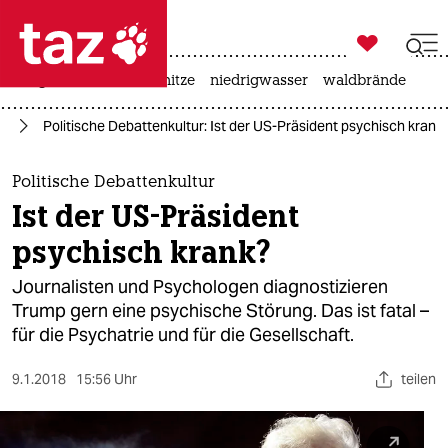

taz zahl ich
krieg in der ukraine
hitze
niedrigwasser
waldbrände

taz zahl ich
it
Politische Debattenkultur: Ist der US-Präsident psychisch krank
taz zahl ich
themen
Politische Debattenkultur
Ist der US-Präsident
politik
psychisch krank?
öko
Journalisten und Psychologen diagnostizieren
Trump gern eine psychische Störung. Das ist fatal –
gesellschaft
für die Psychatrie und für die Gesellschaft.
kultur
9.1.2018
15:56 Uhr
teilen
sport