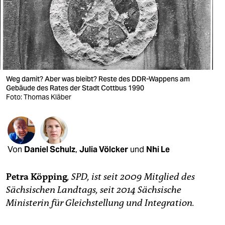
berlin
nord
wahrheit
verlag
Weg damit? Aber was bleibt? Reste des DDR-Wappens am
Gebäude des Rates der Stadt Cottbus 1990
verlag
Foto: Thomas Kläber
veranstaltungen
shop
fragen & hilfe
Von
Daniel Schulz
,
Julia Völcker
und
Nhi Le
unterstützen
Petra Köpping
, SPD, ist seit 2009 Mitglied des
abo
Sächsischen Landtags, seit 2014 Sächsische
Ministerin für Gleichstellung und Integration.
genossenschaft