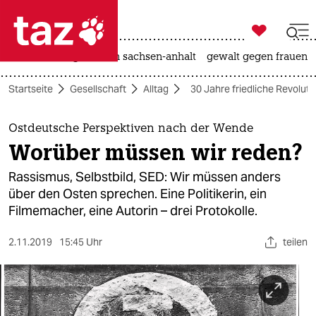

taz zahl ich
hitze
landtagswahl in sachsen-anhalt
gewalt gegen frauen

taz zahl ich
Startseite
Gesellschaft
Alltag
30 Jahre friedliche Revoluti
taz zahl ich
themen
Ostdeutsche Perspektiven nach der Wende
Worüber müssen wir reden?
politik
Rassismus, Selbstbild, SED: Wir müssen anders
öko
über den Osten sprechen. Eine Politikerin, ein
Filmemacher, eine Autorin – drei Protokolle.
gesellschaft
2.11.2019
15:45 Uhr
teilen
kultur
sport