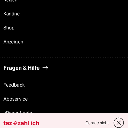
Kantine
Shop
Anzeigen
Fragen & Hilfe
Feedback
Aboservice
ePaper Login
taz
zahl ich
Gerade nicht

Downloads für Abonnierende