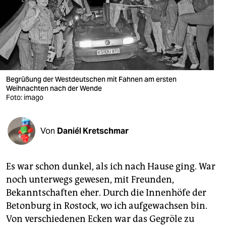
berlin
nord
wahrheit
verlag
Begrüßung der Westdeutschen mit Fahnen am ersten
verlag
Weihnachten nach der Wende
Foto: imago
veranstaltungen
shop
Von
Daniél Kretschmar
fragen & hilfe
Es war schon dunkel, als ich nach Hause ging. War
unterstützen
noch unterwegs gewesen, mit Freunden,
abo
Bekanntschaften eher. Durch die Innenhöfe der
Betonburg in Rostock, wo ich aufgewachsen bin.
genossenschaft
Von verschiedenen Ecken war das Gegröle zu