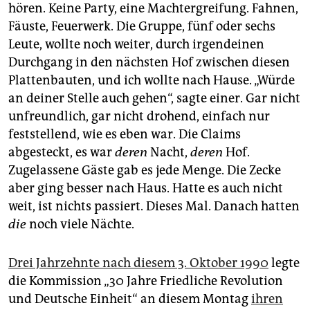
epaper login
hören. Keine Party, eine Macht­ergreifung. Fahnen,
Fäuste, Feuer­werk. Die Gruppe, fünf oder sechs
Leute, wollte noch weiter, durch irgendeinen
Durchgang in den nächsten Hof zwischen diesen
Plattenbauten, und ich wollte nach Hause. „Würde
an deiner Stelle auch gehen“, sagte einer. Gar nicht
unfreundlich, gar nicht drohend, einfach nur
feststellend, wie es eben war. Die Claims
abgesteckt, es war
deren
Nacht,
deren
Hof.
Zugelassene Gäste gab es jede Menge. Die Zecke
aber ging besser nach Haus. Hatte es auch nicht
weit, ist nichts passiert. Dieses Mal. Danach hatten
die
noch viele Nächte.
Drei Jahrzehnte nach diesem 3. Oktober 1990
legte
die Kommission „30 Jahre Friedliche Revolution
und Deutsche Einheit“ an diesem Montag
ihren