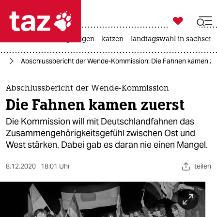

taz zahl ich
ceuta
hitze
bergsteigen
katzen
landtagswahl in sachsen-

taz zahl ich
it
Abschlussbericht der Wende-Kommission: Die Fahnen kamen zu
taz zahl ich
themen
Abschlussbericht der Wende-Kommission
Die Fahnen kamen zuerst
politik
Die Kommission will mit Deutschlandfahnen das
öko
Zusammengehörigkeitsgefühl zwischen Ost und
West stärken. Dabei gab es daran nie einen Mangel.
gesellschaft
8.12.2020
18:01 Uhr
teilen
kultur
sport