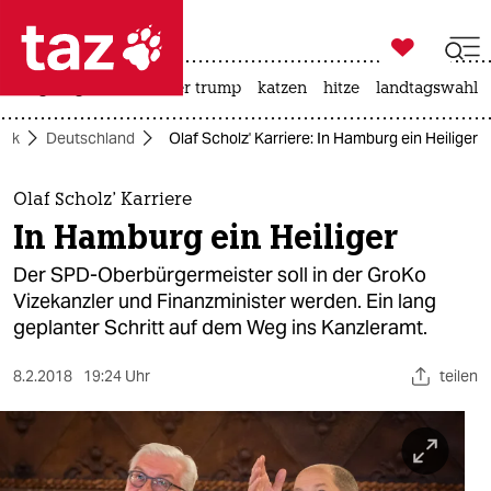

taz zahl ich
bergsteigen
usa unter trump
katzen
hitze
landtagswahl i

taz zahl ich
itik
Deutschland
Olaf Scholz' Karriere: In Hamburg ein Heiliger
taz zahl ich
themen
Olaf Scholz' Karriere
In Hamburg ein Heiliger
politik
Der SPD-Oberbürgermeister soll in der GroKo
öko
Vizekanzler und Finanzminister werden. Ein lang
geplanter Schritt auf dem Weg ins Kanzleramt.
gesellschaft
8.2.2018
19:24 Uhr
teilen
kultur
sport