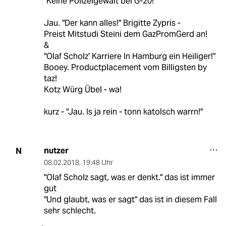
"Keine Polizeigewalt bei G-20!"
Jau. "Der kann alles!" Brigitte Zypris -
Preist Mitstudi Steini dem GazPromGerd an!
&
"Olaf Scholz' Karriere In Hamburg ein Heiliger!"
Booey. Productplacement vom Billigsten by
taz!
Kotz Würg Übel - wa!
kurz - "Jau. Is ja rein - tonn katolsch warrn!"
nutzer
N
08.02.2018
,
19:48 Uhr
"Olaf Scholz sagt, was er denkt." das ist immer
gut
"Und glaubt, was er sagt" das ist in diesem Fall
sehr schlecht.