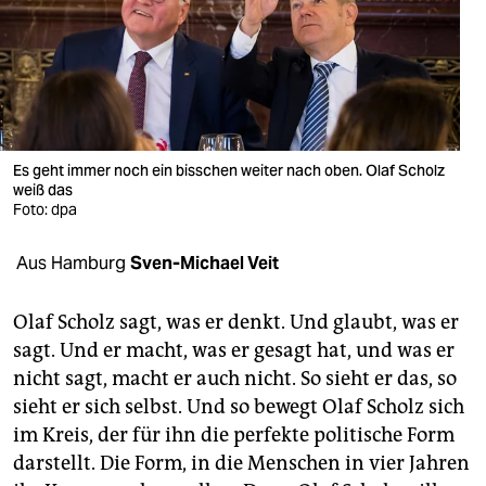
berlin
nord
wahrheit
verlag
Es geht immer noch ein bisschen weiter nach oben. Olaf Scholz
verlag
weiß das
Foto: dpa
veranstaltungen
Aus Hamburg
Sven-Michael Veit
shop
fragen & hilfe
Olaf Scholz sagt, was er denkt. Und glaubt, was er
sagt. Und er macht, was er gesagt hat, und was er
unterstützen
nicht sagt, macht er auch nicht. So sieht er das, so
abo
sieht er sich selbst. Und so bewegt Olaf Scholz sich
im Kreis, der für ihn die perfekte politische Form
genossenschaft
darstellt. Die Form, in die Menschen in vier Jahren