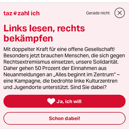
taz
zahl ich
taz
Gerade nicht


Links lesen, rechts
bekämpfen
Folgen Sie uns
Mit doppelter Kraft für eine offene Gesellschaft!
Besonders jetzt brauchen Menschen, die sich gegen
Ressorts
Rechtsextremismus einsetzen, unsere Solidarität.
Daher gehen 50 Prozent der Einnahmen aus
Neuanmeldungen an „Alles beginnt im Zentrum“ –
Politik
eine Kampagne, die bedrohte linke Kulturzentren
und Jugendorte unterstützt. Sind Sie dabei?
Öko

Ja, ich will
Gesellschaft
Schon dabei!
Kultur