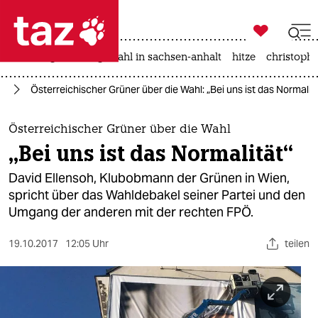

taz zahl ich
iran-krieg
landtagswahl in sachsen-anhalt
hitze
christophe

taz zahl ich
el
Österreichischer Grüner über die Wahl: „Bei uns ist das Normalit
taz zahl ich
themen
Österreichischer Grüner über die Wahl
„Bei uns ist das Normalität“
politik
David Ellensoh, Klubobmann der Grünen in Wien,
öko
spricht über das Wahldebakel seiner Partei und den
Umgang der anderen mit der rechten FPÖ.
gesellschaft
19.10.2017
12:05 Uhr
teilen
kultur
sport