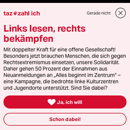
Veranstaltungen
taz
zahl ich
Gerade nicht

Links lesen, rechts
Demnächst
bekämpfen
Vor Ort
Mit doppelter Kraft für eine offene Gesellschaft!
Live im Stream
Besonders jetzt brauchen Menschen, die sich gegen
Rechtsextremismus einsetzen, unsere Solidarität.
Daher gehen 50 Prozent der Einnahmen aus
Vergangene
Neuanmeldungen an „Alles beginnt im Zentrum“ –
eine Kampagne, die bedrohte linke Kulturzentren
taz lab 2027
und Jugendorte unterstützt. Sind Sie dabei?

Ja, ich will
Mehr taz Lesestoff
Schon dabei!
taz Blogs