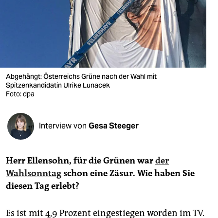
berlin
nord
wahrheit
verlag
Abgehängt: Österreichs Grüne nach der Wahl mit
Spitzenkandidatin Ulrike Lunacek
verlag
Foto: dpa
veranstaltungen
shop
Interview von
Gesa Steeger
fragen & hilfe
Herr Ellensohn, für die Grünen war
der
unterstützen
Wahlsonntag
schon eine Zäsur. Wie haben Sie
abo
diesen Tag erlebt?
genossenschaft
Es ist mit 4,9 Prozent eingestiegen worden im TV.