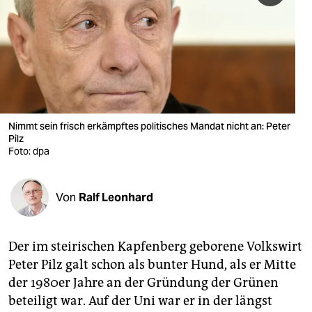
berlin
nord
wahrheit
verlag
verlag
Nimmt sein frisch erkämpftes politisches Mandat nicht an: Peter
Pilz
veranstaltungen
Foto: dpa
shop
Von
Ralf Leonhard
fragen & hilfe
unterstützen
Der im steirischen Kapfenberg geborene Volkswirt
abo
Peter Pilz galt schon als bunter Hund, als er Mitte
der 1980er Jahre an der Gründung der Grünen
genossenschaft
beteiligt war. Auf der Uni war er in der längst