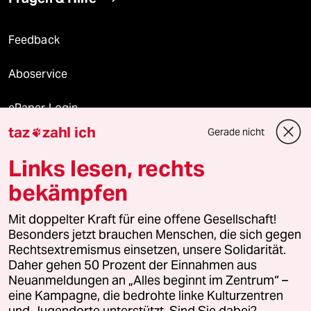
Feedback
Aboservice
ePaper Login
taz
zahl ich
Gerade nicht

Downloads für Abonnierende
Links lesen, rechts
bekämpfen
© 2026 taz Verlags und Vertriebs GmbH
Mit doppelter Kraft für eine offene Gesellschaft!
Alle Rechte vorbehalten. Bei rechtlichen Fragen oder für Genehmigungen
wenden Sie sich bitte an
lizenzen@taz.de
Besonders jetzt brauchen Menschen, die sich gegen
Rechtsextremismus einsetzen, unsere Solidarität.
Daher gehen 50 Prozent der Einnahmen aus
Feedback
Redaktionsstatut
Kommune-Richtlinien
KI-
Neuanmeldungen an „Alles beginnt im Zentrum“ –
eine Kampagne, die bedrohte linke Kulturzentren
Leitlinie
Informant
Datenschutz
Impressum
AGB