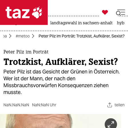

taz zahl ich
niedrigwasser
rente
landtagswahl in sachsen-anhalt
hybri

taz zahl ich
ropa
#metoo
Peter Pilz im Porträt: Trotzkist, Aufklärer, Sexist?
taz zahl ich
themen
Peter Pilz im Porträt
Trotzkist, Aufklärer, Sexist?
politik
Peter Pilz ist das Gesicht der Grünen in Österreich.
öko
Wer ist der Mann, der nach den
Missbrauchsvorwürfen Konsequenzen ziehen
gesellschaft
musste.
kultur
NaN.NaN.NaN
NaN:NaN Uhr
teilen
sport