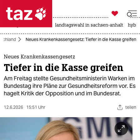

taz zahl ich
niedrigwasser
rente
landtagswahl in sachsen-anhalt
hybri

taz zahl ich
schland
Neues Krankenkassengesetz: Tiefer in die Kasse greifen
taz zahl ich
themen
Neues Krankenkassengesetz
Tiefer in die Kasse greifen
politik
Am Freitag stellte Gesundheitsministerin Warken im
öko
Bundestag ihre Pläne zur Gesundheitsreform vor. Es
hagelt Kritik der Opposition und im Bundesrat.
gesellschaft
12.6.2026
15:51 Uhr
teilen
kultur
sport