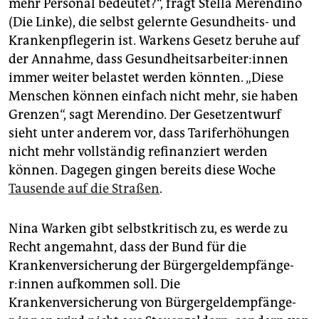
mehr Personal bedeutet?“, fragt Stella Merendino
(Die Linke), die selbst gelernte Gesundheits- und
Krankenpflegerin ist. Warkens Gesetz beruhe auf
der Annahme, dass Ge­sund­heits­ar­bei­te­r:in­nen
immer weiter belastet werden könnten. „Diese
Menschen können einfach nicht mehr, sie haben
Grenzen“, sagt Merendino. Der Gesetzentwurf
sieht unter anderem vor, dass Tariferhöhungen
nicht mehr vollständig refinanziert werden
können. Dagegen gingen bereits diese Woche
Tausende auf die Straßen
.
Nina Warken gibt selbstkritisch zu, es werde zu
Recht angemahnt, dass der Bund für die
Krankenversicherung der Bür­ger­geld­emp­fän­ge­
r:in­nen aufkommen soll. Die
Krankenversicherung von Bür­ger­geld­emp­fän­ge­