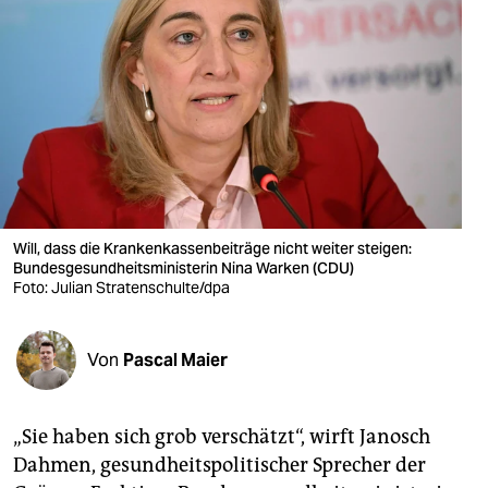
berlin
nord
wahrheit
verlag
verlag
veranstaltungen
Will, dass die Krankenkassenbeiträge nicht weiter steigen:
Bundesgesundheitsministerin Nina Warken (CDU)
shop
Foto: Julian Stratenschulte/dpa
fragen & hilfe
Von
Pascal Maier
unterstützen
abo
„Sie haben sich grob verschätzt“, wirft Janosch
genossenschaft
Dahmen, gesundheitspolitischer Sprecher der