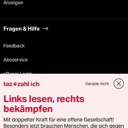
Anzeigen
Fragen & Hilfe
Feedback
Aboservice
ePaper Login
taz
zahl ich
Gerade nicht

Downloads für Abonnierende
Links lesen, rechts
bekämpfen
© 2026 taz Verlags und Vertriebs GmbH
Alle Rechte vorbehalten. Bei rechtlichen Fragen oder für Genehmigungen
Mit doppelter Kraft für eine offene Gesellschaft!
wenden Sie sich bitte an
lizenzen@taz.de
Besonders jetzt brauchen Menschen, die sich gegen