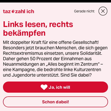
Nord
taz
zahl ich
Gerade nicht

Wahrheit
Links lesen, rechts
bekämpfen
Themen
Mit doppelter Kraft für eine offene Gesellschaft!
Besonders jetzt brauchen Menschen, die sich gegen
Rechtsextremismus einsetzen, unsere Solidarität.
Hitze
Daher gehen 50 Prozent der Einnahmen aus
Neuanmeldungen an „Alles beginnt im Zentrum“ –
eine Kampagne, die bedrohte linke Kulturzentren
Surfen
und Jugendorte unterstützt. Sind Sie dabei?
Landtagswahl in Sachsen-Anhalt

Ja, ich will
Gewalt gegen Frauen
Schon dabei!
Nahost-Konflikt