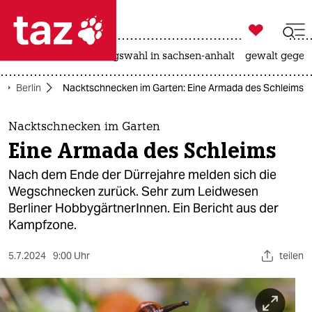

taz zahl ich
hitze
surfen
landtagswahl in sachsen-anhalt
gewalt gegen

taz zahl ich
Berlin
Nacktschnecken im Garten: Eine Armada des Schleims
taz zahl ich
themen
Nacktschnecken im Garten
Eine Armada des Schleims
politik
Nach dem Ende der Dürrejahre melden sich die
öko
Wegschnecken zurück. Sehr zum Leidwesen
Berliner HobbygärtnerInnen. Ein Bericht aus der
gesellschaft
Kampfzone.
kultur
5.7.2024
9:00 Uhr
teilen
sport