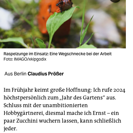
berlin
nord
wahrheit
verlag
verlag
Raspelzunge im Einsatz: Eine Wegschnecke bei der Arbeit
Foto: IMAGO/xkipgodix
veranstaltungen
Aus Berlin
Claudius Prößer
shop
fragen & hilfe
Im Frühjahr keimt große Hoffnung: Ich rufe 2024
höchstpersönlich zum „Jahr des Gartens“ aus.
unterstützen
Schluss mit der unambitionierten
abo
Hobbygärtnerei, diesmal mache ich Ernst – ein
paar Zucchini wuchern lassen, kann schließlich
genossenschaft
jeder.