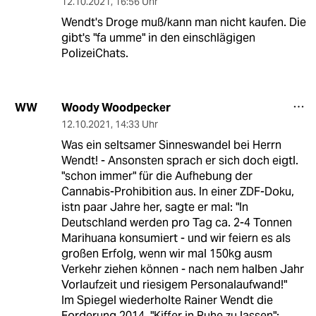
12.10.2021
,
16:56 Uhr
Wendt's Droge muß/kann man nicht kaufen. Die
gibt's "fa umme" in den einschlägigen
PolizeiChats.
Woody Woodpecker
WW
12.10.2021
,
14:33 Uhr
Was ein seltsamer Sinneswandel bei Herrn
Wendt! - Ansonsten sprach er sich doch eigtl.
"schon immer" für die Aufhebung der
Cannabis-Prohibition aus. In einer ZDF-Doku,
istn paar Jahre her, sagte er mal: "In
Deutschland werden pro Tag ca. 2-4 Tonnen
Marihuana konsumiert - und wir feiern es als
großen Erfolg, wenn wir mal 150kg ausm
Verkehr ziehen können - nach nem halben Jahr
Vorlaufzeit und riesigem Personalaufwand!"
Im Spiegel wiederholte Rainer Wendt die
Forderung 2014, "Kiffer in Ruhe zu lassen":