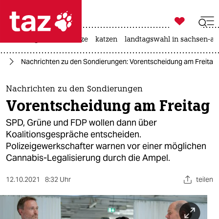

taz zahl ich
iran-krieg
ceuta
hitze
katzen
landtagswahl in sachsen-an

taz zahl ich
25
Nachrichten zu den Sondierungen: Vorentscheidung am Freitag
taz zahl ich
themen
Nachrichten zu den Sondierungen
Vorentscheidung am Freitag
politik
SPD, Grüne und FDP wollen dann über
öko
Koalitionsgespräche entscheiden.
Polizeigewerkschafter warnen vor einer möglichen
gesellschaft
Cannabis-Legalisierung durch die Ampel.
kultur
12.10.2021
8:32 Uhr
teilen
sport