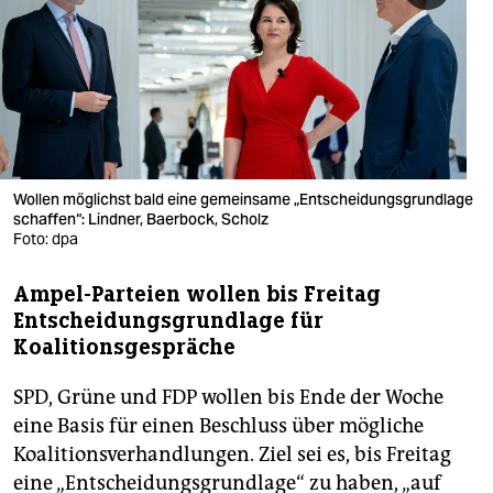
berlin
nord
wahrheit
verlag
verlag
Wollen möglichst bald eine gemeinsame „Entscheidungsgrundlage
schaffen“: Lindner, Baerbock, Scholz
veranstaltungen
Foto: dpa
shop
Ampel-Parteien wollen bis Freitag
Entscheidungsgrundlage für
fragen & hilfe
Koalitionsgespräche
unterstützen
SPD, Grüne und FDP wollen bis Ende der Woche
abo
eine Basis für einen Beschluss über mögliche
Koalitionsverhandlungen. Ziel sei es, bis Freitag
genossenschaft
eine „Entscheidungsgrundlage“ zu haben, „auf