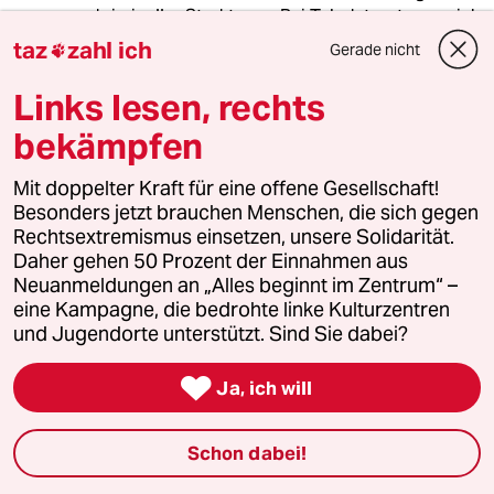
krimineller Strukturen. Bei Tabak traut man sich
das daher nicht und bei anderen Drogen
taz
zahl ich
Gerade nicht

schaut man lieber erst garnicht so genau hin ....
In dem Zusammenhang finde ich allerdings viel
Links lesen, rechts
spannender, wie in den USA legale Drogen
bekämpfen
(Opioide) den Markt überschwemmt haben -
nur deshalb, weil gewisse Pharmafirmen damit
Unsummen verdienen.
Mit doppelter Kraft für eine offene Gesellschaft!
Besonders jetzt brauchen Menschen, die sich gegen
Rechtsextremismus einsetzen, unsere Solidarität.
Daher gehen 50 Prozent der Einnahmen aus
Bolzkopf
Neuanmeldungen an „Alles beginnt im Zentrum“ –
12.10.2021
,
13:26 Uhr
eine Kampagne, die bedrohte linke Kulturzentren
Die "Asbach-uralt" Argumentation gegen
und Jugendorte unterstützt. Sind Sie dabei?
Alkohol wäre ja mal lustig ... denn bekanntlich
ist das einen "Asbach-uralt" wert :-)

Ja, ich will
Schon dabei!
Karlchen
K
12.10.2021
,
12:58 Uhr