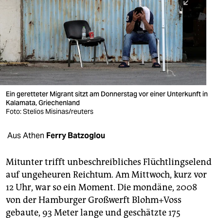
berlin
nord
wahrheit
verlag
verlag
Ein geretteter Migrant sitzt am Donnerstag vor einer Unterkunft in
Kalamata, Griechenland
veranstaltungen
Foto: Stelios Misinas/reuters
shop
Aus Athen
Ferry Batzoglou
fragen & hilfe
unterstützen
Mitunter trifft unbeschreibliches Flüchtlingselend
auf ungeheuren Reichtum. Am Mittwoch, kurz vor
abo
12 Uhr, war so ein Moment. Die mondäne, 2008
von der Hamburger Großwerft Blohm+Voss
genossenschaft
gebaute, 93 Meter lange und geschätzte 175