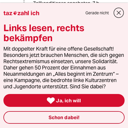
Zollkonditionen angeboten. Z.b.
zollfreie Textilimporte wenn das Land
taz
zahl ich
Gerade nicht

im Gegenzug die Zölle auf
Industrieprodukte standardisiert
Links lesen, rechts
(most favored clause).
bekämpfen
Das Problem ist nahezu immer die
Korruption. Diese schafft eine
Mit doppelter Kraft für eine offene Gesellschaft!
schlechtes wirtschaftliche Klima.
Besonders jetzt brauchen Menschen, die sich gegen
Wir können keine Wunder leisten.
Rechtsextremismus einsetzen, unsere Solidarität.
Geld schicken hilft nicht. Die letzten
Daher gehen 50 Prozent der Einnahmen aus
150 Jahre haben gezeigt das nur der
Neuanmeldungen an „Alles beginnt im Zentrum“ –
Aufbau einer (nocht so kleinen)
eine Kampagne, die bedrohte linke Kulturzentren
Exportindustrie ein Land voranbringt.
und Jugendorte unterstützt. Sind Sie dabei?

Ja, ich will
Andreas J
AJ
16.06.2023
,
18:36 Uhr
Schon dabei!
@Michael Renper: