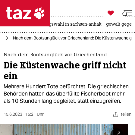

taz zahl ich
hitze
surfen
landtagswahl in sachsen-anhalt
gewalt gegen

taz zahl ich
ht
Nach dem Bootsunglück vor Griechenland: Die Küstenwache griff
taz zahl ich
themen
Nach dem Bootsunglück vor Griechenland
Die Küstenwache griff nicht
politik
ein
öko
Mehrere Hundert Tote befürchtet. Die griechischen
Behörden hatten das überfüllte Fischerboot mehr
gesellschaft
als 10 Stunden lang begleitet, statt einzugreifen.
kultur
15.6.2023
15:21 Uhr
teilen
sport