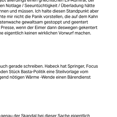
ibt allerdings einen griechischen Ex-Admiral, der
aren Notlage / Seeuntüchtigkeit / Überladung hätte
nnen und müssen. Ich halte diesen Standpunkt aber
e mir nicht die Panik vorstellen, die auf dem Kahn
üstenwache gewaltsam gestoppt und geentert
er Presse, wenn der Eimer dann deswegen gekentert
e eigentlich keinen wirklichen Vorwurf machen.
auch gerade schreiben. Habeck hat Springer, Focus
den Stück Basta-Politik eine Steilvorlage vom
ingend nötigen Wärme -Wende einen Bärendienst
 genau der Skandal bei dieser Sache eigentlich