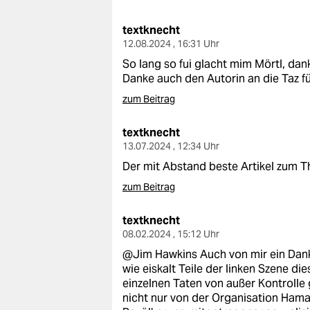
berlin
textknecht
nord
12.08.2024 , 16:31 Uhr
wahrheit
So lang so fui glacht mim Mörtl, dan
Danke auch den Autorin an die Taz f
verlag
zum Beitrag
verlag
textknecht
13.07.2024 , 12:34 Uhr
veranstaltungen
Der mit Abstand beste Artikel zum T
shop
zum Beitrag
fragen & hilfe
textknecht
unterstützen
08.02.2024 , 15:12 Uhr
@Jim Hawkins Auch von mir ein Dank
abo
wie eiskalt Teile der linken Szene die
einzelnen Taten von außer Kontrolle 
genossenschaft
nicht nur von der Organisation Hama