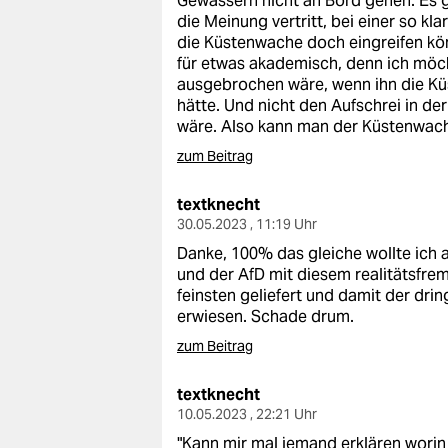
Gewässern nicht an Bord gehen. Es g
die Meinung vertritt, bei einer so kl
die Küstenwache doch eingreifen kö
für etwas akademisch, denn ich möcht
ausgebrochen wäre, wenn ihn die K
hätte. Und nicht den Aufschrei in d
wäre. Also kann man der Küstenwach
zum Beitrag
textknecht
30.05.2023 , 11:19 Uhr
Danke, 100% das gleiche wollte ich 
und der AfD mit diesem realitätsfrem
feinsten geliefert und damit der dr
erwiesen. Schade drum.
zum Beitrag
textknecht
10.05.2023 , 22:21 Uhr
"Kann mir mal jemand erklären worin