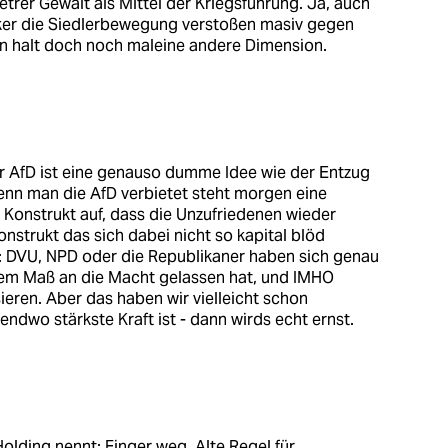
trer Gewalt als Mittel der Kriegsführung. Ja, auch
rker die Siedlerbewegung verstoßen masiv gegen
nn halt doch noch maleine andere Dimension.
er AfD ist eine genauso dumme Idee wie der Entzug
enn man die AfD verbietet steht morgen eine
 Konstrukt auf, dass die Unzufriedenen wieder
onstrukt das sich dabei nicht so kapital blöd
ngt: DVU, NPD oder die Republikaner haben sich genau
atem Maß an die Macht gelassen hat, und IMHO
eren. Aber das haben wir vielleicht schon
ndwo stärkste Kraft ist - dann wirds echt ernst.
lding nennt: Finger weg. Alte Regel für