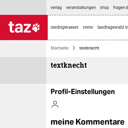
hautnavigation anspringen
hauptinhalt anspringen
footer anspringen
verlag
veranstaltungen
shop
fragen &
niedrigwasser
rente
landtagswahl i

taz zahl ich
taz zahl ich
Startseite
textknecht
themen
textknecht
politik
öko
gesellschaft
Profil-Einstellungen
kultur
sport
meine Kommentare