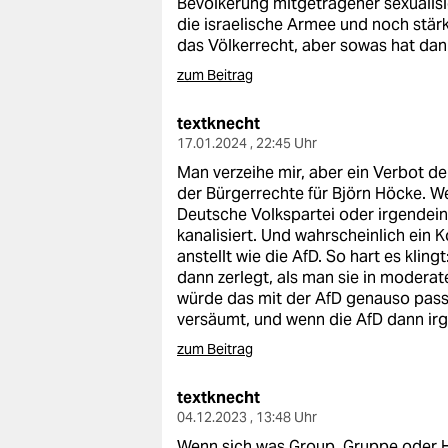
Bevölkerung mitgetragener sexualisie
epaper login
die israelische Armee und noch stä
das Völkerrecht, aber sowas hat da
zum Beitrag
textknecht
17.01.2024 , 22:45 Uhr
Man verzeihe mir, aber ein Verbot d
der Bürgerrechte für Björn Höcke. W
Deutsche Volkspartei oder irgendein
kanalisiert. Und wahrscheinlich ein K
anstellt wie die AfD. So hart es kli
dann zerlegt, als man sie in moder
würde das mit der AfD genauso passi
versäumt, und wenn die AfD dann irge
zum Beitrag
textknecht
04.12.2023 , 13:48 Uhr
Wenn sich was Group, Gruppe oder Ho