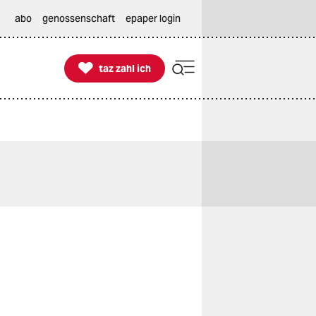
abo
genossenschaft
epaper login

taz zahl ich
taz zahl ich